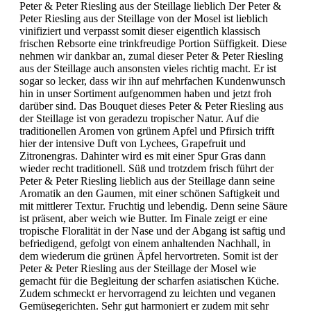
Peter & Peter Riesling aus der Steillage lieblich Der Peter &
Peter Riesling aus der Steillage von der Mosel ist lieblich
vinifiziert und verpasst somit dieser eigentlich klassisch
frischen Rebsorte eine trinkfreudige Portion Süffigkeit. Diese
nehmen wir dankbar an, zumal dieser Peter & Peter Riesling
aus der Steillage auch ansonsten vieles richtig macht. Er ist
sogar so lecker, dass wir ihn auf mehrfachen Kundenwunsch
hin in unser Sortiment aufgenommen haben und jetzt froh
darüber sind. Das Bouquet dieses Peter & Peter Riesling aus
der Steillage ist von geradezu tropischer Natur. Auf die
traditionellen Aromen von grünem Apfel und Pfirsich trifft
hier der intensive Duft von Lychees, Grapefruit und
Zitronengras. Dahinter wird es mit einer Spur Gras dann
wieder recht traditionell. Süß und trotzdem frisch führt der
Peter & Peter Riesling lieblich aus der Steillage dann seine
Aromatik an den Gaumen, mit einer schönen Saftigkeit und
mit mittlerer Textur. Fruchtig und lebendig. Denn seine Säure
ist präsent, aber weich wie Butter. Im Finale zeigt er eine
tropische Floralität in der Nase und der Abgang ist saftig und
befriedigend, gefolgt von einem anhaltenden Nachhall, in
dem wiederum die grünen Äpfel hervortreten. Somit ist der
Peter & Peter Riesling aus der Steillage der Mosel wie
gemacht für die Begleitung der scharfen asiatischen Küche.
Zudem schmeckt er hervorragend zu leichten und veganen
Gemüsegerichten. Sehr gut harmoniert er zudem mit sehr