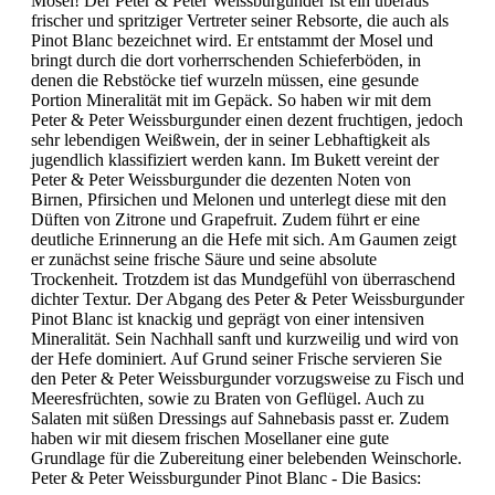
Mosel! Der Peter & Peter Weissburgunder ist ein überaus
frischer und spritziger Vertreter seiner Rebsorte, die auch als
Pinot Blanc bezeichnet wird. Er entstammt der Mosel und
bringt durch die dort vorherrschenden Schieferböden, in
denen die Rebstöcke tief wurzeln müssen, eine gesunde
Portion Mineralität mit im Gepäck. So haben wir mit dem
Peter & Peter Weissburgunder einen dezent fruchtigen, jedoch
sehr lebendigen Weißwein, der in seiner Lebhaftigkeit als
jugendlich klassifiziert werden kann. Im Bukett vereint der
Peter & Peter Weissburgunder die dezenten Noten von
Birnen, Pfirsichen und Melonen und unterlegt diese mit den
Düften von Zitrone und Grapefruit. Zudem führt er eine
deutliche Erinnerung an die Hefe mit sich. Am Gaumen zeigt
er zunächst seine frische Säure und seine absolute
Trockenheit. Trotzdem ist das Mundgefühl von überraschend
dichter Textur. Der Abgang des Peter & Peter Weissburgunder
Pinot Blanc ist knackig und geprägt von einer intensiven
Mineralität. Sein Nachhall sanft und kurzweilig und wird von
der Hefe dominiert. Auf Grund seiner Frische servieren Sie
den Peter & Peter Weissburgunder vorzugsweise zu Fisch und
Meeresfrüchten, sowie zu Braten von Geflügel. Auch zu
Salaten mit süßen Dressings auf Sahnebasis passt er. Zudem
haben wir mit diesem frischen Mosellaner eine gute
Grundlage für die Zubereitung einer belebenden Weinschorle.
Peter & Peter Weissburgunder Pinot Blanc - Die Basics: