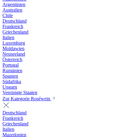
Argentinien
Australien
Chile
Deutschland
Frankreich
Griechenland
Italien
Luxemburg
Moldawien
Neuseeland
Österreich
Portugal
Rumänien
Spanien
Südafrika
Ungarn
Vereinigte Staaten
Zur Kategorie Roséwein
Deutschland
Frankreich
Griechenland
Italien
Mazedonien