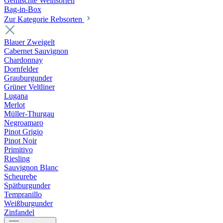
Gemischte Weinsorten
Bag-in-Box
Zur Kategorie Rebsorten
Blauer Zweigelt
Cabernet Sauvignon
Chardonnay
Dornfelder
Grauburgunder
Grüner Veltliner
Lugana
Merlot
Müller-Thurgau
Negroamaro
Pinot Grigio
Pinot Noir
Primitivo
Riesling
Sauvignon Blanc
Scheurebe
Spätburgunder
Tempranillo
Weißburgunder
Zinfandel