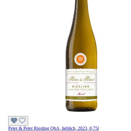
Peter & Peter Riesling QbA, lieblich, 2023, 0,75l