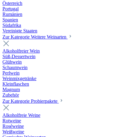
Österreich
Portugal
Rumänien
Spanien
Südafrika
Vereinigte Staaten
Zur Kategorie Weitere Weinarten
Alkoholfreier Wein
Süß-Dessertwein
Glühwein
Schaumwein
Perlwein
Weinmixgetränke
Kleinflaschen
Magnum
Zubehör
Zur Kategorie Probierpakete
Alkoholfreie Weine
Rotweine
Roséweine
Weißweine