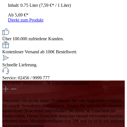
Inhalt:
0.75 Liter
(7,59 €* / 1 Liter)
Ab
5,69 €*
Direkt zum Produkt
Über 100.000 zufriedene Kunden.
Kostenloser Versand ab 100€ Bestellwert.
Schnelle Lieferung.
Service: 02456 / 9999 777
Newsletter abonnieren - 5€ Gutschein kassieren!
Verpassen Sie nichts mehr! Profitieren Sie von Angeboten exklusiv
für unsere Newsletter-Abonnenten. Tragen Sie sich ein für unseren
kostenlosen Newsletter und erhalten Sie einen 5€ Gutschein als
Dankeschön. Dieser Gutschein kann nur einmal verwendet werden,
erfordert einen Mindestbestellwert von 50€ und ist nicht mit anderen
Aktionen kombinierbar.