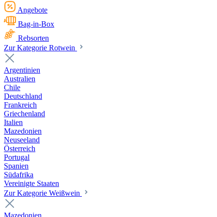
Angebote
Bag-in-Box
Rebsorten
Zur Kategorie Rotwein
Argentinien
Australien
Chile
Deutschland
Frankreich
Griechenland
Italien
Mazedonien
Neuseeland
Österreich
Portugal
Spanien
Südafrika
Vereinigte Staaten
Zur Kategorie Weißwein
Mazedonien