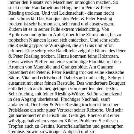
immer den Einsatz von Maschinen unmöglich machen. So
steckt echte Handarbeit und Hingabe im Peter & Peter
Riesling trocken. Und viel Leidenschaft - die man riecht
und schmeckt. Das Bouquet des Peter & Peter Riesling
trocken ist sehr harmonisch, sehr rund und ausgewogen.
Zudem ist es in seiner Fülle extrem vielschichtig. Von
Aprikosen und grünem Apfel, über feine Zitrusnoten, bis zu
tropischen Nuancen lassen sich entdecken. Und sehr schön
die Riesling-typische Würzigkeit, die an Gras und Stroh
erinnert. Eine sehr große Bandbreite zeigt die Blume des Peter
& Peter Riesling trocken. Hinzu kommen feine Holznoten,
etwas weißer Pfeffer und eine sanftmütige Floralität mit den
Aromen von Magnolie und Orangenblüte. Am Gaumen
präsentiert der Peter & Peter Riesling trocken seine klassische
Säure. Vital und erfrischend. Dabei sanft und seidig. Sehr gut
austariert mit einer feinen Restsüße. Das wunderbare Bouquet
entfaltet sich auch hier, getragen von einer leichten Textur.
Sehr fruchtig, mit feiner Riesling-Würze. Schön schmelzend
in den Abgang überleitend. Fruchtiger Nachhall, sanft
andauernd. Der Peter & Peter Riesling trocken ist in seiner
Preisklasse ein sehr guter Vertreter seiner Rebsorte. Und sehr
gut harmoniert er mit Fisch und Geflügel. Ebenso mit einer
würzig-gehaltvollen veganen Küche. Probieren Sie diesen
Tropfen auch zu Gratins, Kartoffelaufläufen und gestampften
Gemüse. Sowie zu würziger Antipasti und zu