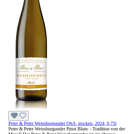
Peter & Peter Weissburgunder QbA, trocken, 2024, 0,75l
Peter & Peter Weissburgunder Pinot Blanc - Tradition von der