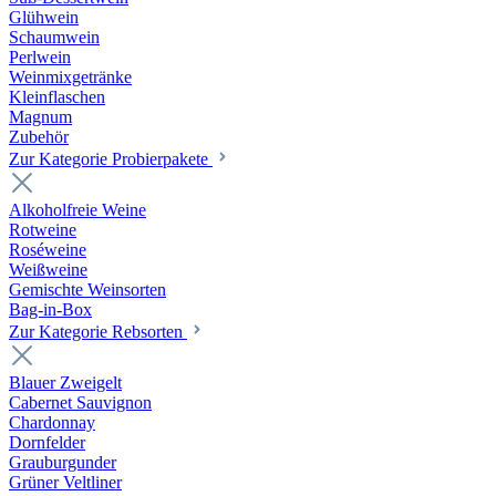
Glühwein
Schaumwein
Perlwein
Weinmixgetränke
Kleinflaschen
Magnum
Zubehör
Zur Kategorie Probierpakete
Alkoholfreie Weine
Rotweine
Roséweine
Weißweine
Gemischte Weinsorten
Bag-in-Box
Zur Kategorie Rebsorten
Blauer Zweigelt
Cabernet Sauvignon
Chardonnay
Dornfelder
Grauburgunder
Grüner Veltliner