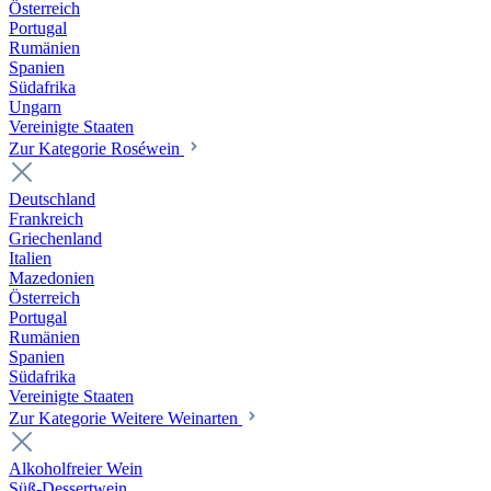
Österreich
Portugal
Rumänien
Spanien
Südafrika
Ungarn
Vereinigte Staaten
Zur Kategorie Roséwein
Deutschland
Frankreich
Griechenland
Italien
Mazedonien
Österreich
Portugal
Rumänien
Spanien
Südafrika
Vereinigte Staaten
Zur Kategorie Weitere Weinarten
Alkoholfreier Wein
Süß-Dessertwein