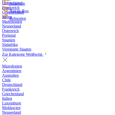
Deutschland
Angebote
Frankreich
Bag-in-Box
Griechenland
Italien
Rebsorten
Mazedonien
Neuseeland
Österreich
Portugal
Spanien
Südafrika
Vereinigte Staaten
Zur Kategorie Weißwein
Mazedonien
Argentinien
Australien
Chile
Deutschland
Frankreich
Griechenland
Italien
Luxemburg
Moldawien
Neuseeland