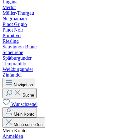
Lugana
Merlot
Müller-Thurgau
Negroamaro
Pinot Grigio
Pinot Noir
Primitivo
Riesling
Sauvignon Blanc
Scheurebe
Spätburgunder
Tempranillo
Weißburgunder
Zinfandel
Navigation
Suche
Wunschzettel
Mein Konto
Menü schließen
Mein Konto
Anmelden