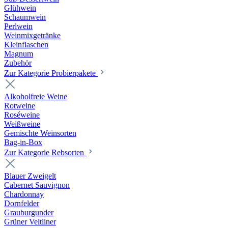
Glühwein
Schaumwein
Perlwein
Weinmixgetränke
Kleinflaschen
Magnum
Zubehör
Zur Kategorie Probierpakete
Alkoholfreie Weine
Rotweine
Roséweine
Weißweine
Gemischte Weinsorten
Bag-in-Box
Zur Kategorie Rebsorten
Blauer Zweigelt
Cabernet Sauvignon
Chardonnay
Dornfelder
Grauburgunder
Grüner Veltliner