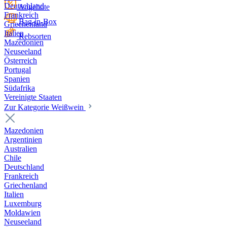
Deutschland
Angebote
Frankreich
Bag-in-Box
Griechenland
Italien
Rebsorten
Mazedonien
Neuseeland
Österreich
Portugal
Spanien
Südafrika
Vereinigte Staaten
Zur Kategorie Weißwein
Mazedonien
Argentinien
Australien
Chile
Deutschland
Frankreich
Griechenland
Italien
Luxemburg
Moldawien
Neuseeland