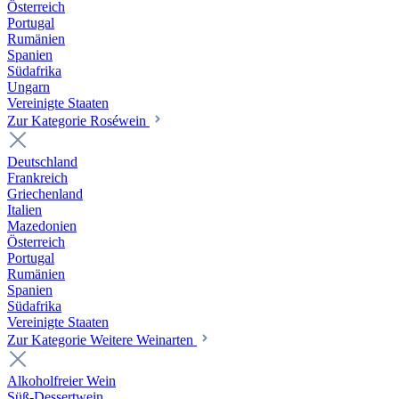
Österreich
Portugal
Rumänien
Spanien
Südafrika
Ungarn
Vereinigte Staaten
Zur Kategorie Roséwein
Deutschland
Frankreich
Griechenland
Italien
Mazedonien
Österreich
Portugal
Rumänien
Spanien
Südafrika
Vereinigte Staaten
Zur Kategorie Weitere Weinarten
Alkoholfreier Wein
Süß-Dessertwein