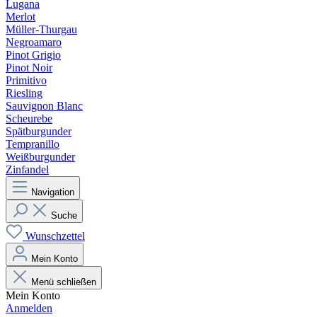
Lugana
Merlot
Müller-Thurgau
Negroamaro
Pinot Grigio
Pinot Noir
Primitivo
Riesling
Sauvignon Blanc
Scheurebe
Spätburgunder
Tempranillo
Weißburgunder
Zinfandel
Navigation
Suche
Wunschzettel
Mein Konto
Menü schließen
Mein Konto
Anmelden