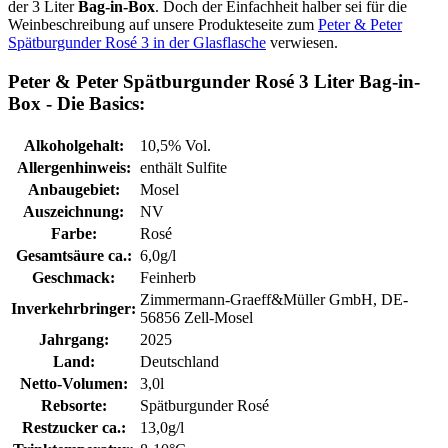
der 3 Liter
Bag-in-Box
. Doch der Einfachheit halber sei für die
Weinbeschreibung auf unsere Produkteseite zum
Peter & Peter
Spätburgunder Rosé 3 in der Glasflasche
verwiesen.
Peter & Peter Spätburgunder Rosé 3 Liter Bag-in-
Box - Die Basics:
Alkoholgehalt:
10,5% Vol.
Allergenhinweis:
enthält Sulfite
Anbaugebiet:
Mosel
Auszeichnung:
NV
Farbe:
Rosé
Gesamtsäure ca.:
6,0g/l
Geschmack:
Feinherb
Zimmermann-Graeff&Müller GmbH, DE-
Inverkehrbringer:
56856 Zell-Mosel
Jahrgang:
2025
Land:
Deutschland
Netto-Volumen:
3,0l
Rebsorte:
Spätburgunder Rosé
Restzucker ca.:
13,0g/l