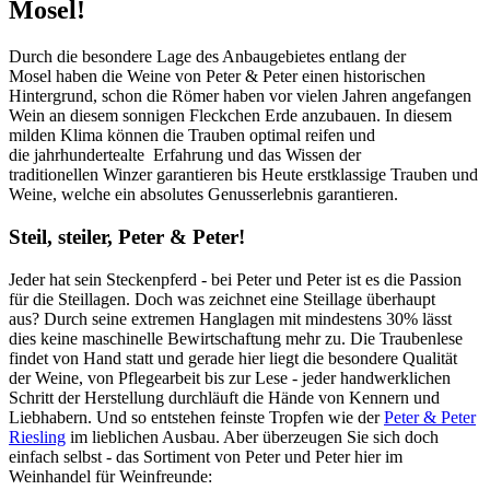
Mosel!
Durch die besondere Lage des Anbaugebietes entlang der
Mosel haben die Weine von Peter & Peter einen historischen
Hintergrund, schon die Römer haben vor vielen Jahren angefangen
Wein an diesem sonnigen Fleckchen Erde anzubauen. In diesem
milden Klima können die Trauben optimal reifen und
die jahrhundertealte Erfahrung und das Wissen der
traditionellen Winzer garantieren bis Heute erstklassige Trauben und
Weine, welche ein absolutes Genusserlebnis garantieren.
Steil, steiler, Peter & Peter!
Jeder hat sein Steckenpferd - bei Peter und Peter ist es die Passion
für die Steillagen. Doch was zeichnet eine Steillage überhaupt
aus? Durch seine extremen Hanglagen mit mindestens 30% lässt
dies keine maschinelle Bewirtschaftung mehr zu. Die Traubenlese
findet von Hand statt und gerade hier liegt die besondere Qualität
der Weine, von Pflegearbeit bis zur Lese - jeder handwerklichen
Schritt der Herstellung durchläuft die Hände von Kennern und
Liebhabern. Und so entstehen feinste Tropfen wie der
Peter & Peter
Riesling
im lieblichen Ausbau. Aber überzeugen Sie sich doch
einfach selbst - das Sortiment von Peter und Peter hier im
Weinhandel für Weinfreunde: