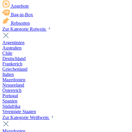
Angebote
Bag-in-Box
Rebsorten
Zur Kategorie Rotwein
Argentinien
Australien
Chile
Deutschland
Frankreich
Griechenland
Italien
Mazedonien
Neuseeland
Österreich
Portugal
Spanien
Südafrika
Vereinigte Staaten
Zur Kategorie Weißwein
Mazedonien