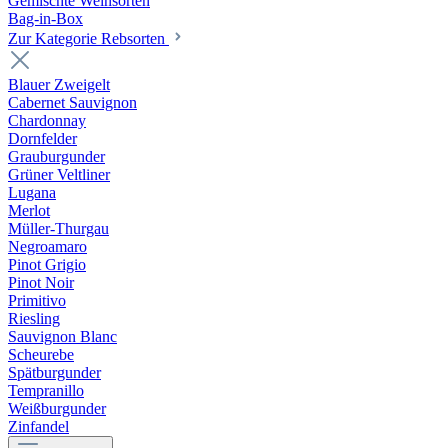
Gemischte Weinsorten
Bag-in-Box
Zur Kategorie Rebsorten
Blauer Zweigelt
Cabernet Sauvignon
Chardonnay
Dornfelder
Grauburgunder
Grüner Veltliner
Lugana
Merlot
Müller-Thurgau
Negroamaro
Pinot Grigio
Pinot Noir
Primitivo
Riesling
Sauvignon Blanc
Scheurebe
Spätburgunder
Tempranillo
Weißburgunder
Zinfandel