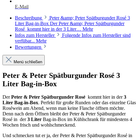
E-Mail
Beschreibung
Peter &amp; Peter Spätburgunder Rosé 3
Liter Bag-in-Box Der Peter &amp; Peter Spätburgunder
Rosé kommt hier in der 3 Liter…
Mehr
Infos zum Hersteller
Folgende Infos zum Hersteller sind
verfübar...
Mehr
Bewertungen
Menü schließen
Peter & Peter Spätburgunder Rosé 3
Liter Bag-in-Box
Der
Peter & Peter Spätburgunder Rosé
kommt hier in der
3
Liter Bag-in-Box
. Perfekt für große Runden oder das einzelne Glas
Roséwein am Abend, wenn man keine Flasche öffnen möchte.
Denn nach dem Öffnen bleibt der Peter & Peter Spätburgunder
Rosé in der
3 Liter
Bag-in-Box im Kühlschrank für mindestens 4
Wochen frisch und wohlschmeckend.
Und schmecken tut er ja, der Peter & Peter Spätburgunder Rosé in