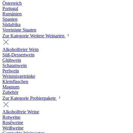
Österreich
Portugal
Rumänien
Spanien
Südafrika
Vereinigte Staaten
Zur Kategorie Weitere Weinarten
Alkoholfreier Wein
Süß-Dessertwein
Glühwein
Schaumwein
Perlwein
Weinmixgetränke
Kleinflaschen
Magnum
Zubehör
Zur Kategorie Probierpakete
Alkoholfreie Weine
Rotweine
Roséweine
Weißweine