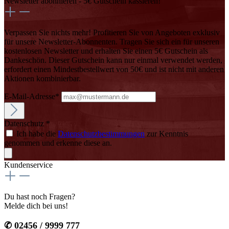
Newsletter abonnieren - 5€ Gutschein kassieren!
Verpassen Sie nichts mehr! Profitieren Sie von Angeboten exklusiv
für unsere Newsletter-Abonnenten. Tragen Sie sich ein für unseren
kostenlosen Newsletter und erhalten Sie einen 5€ Gutschein als
Dankeschön. Dieser Gutschein kann nur einmal verwendet werden,
erfordert einen Mindestbestellwert von 50€ und ist nicht mit anderen
Aktionen kombinierbar.
E-Mail-Adresse*
Datenschutz *
Ich habe die
Datenschutzbestimmungen
zur Kenntnis
genommen und erkenne diese an.
Kundenservice
Du hast noch Fragen?
Melde dich bei uns!
✆ 02456 / 9999 777