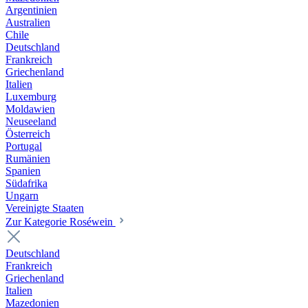
Argentinien
Australien
Chile
Deutschland
Frankreich
Griechenland
Italien
Luxemburg
Moldawien
Neuseeland
Österreich
Portugal
Rumänien
Spanien
Südafrika
Ungarn
Vereinigte Staaten
Zur Kategorie Roséwein
Deutschland
Frankreich
Griechenland
Italien
Mazedonien