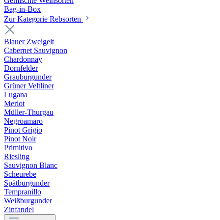
Gemischte Weinsorten
Bag-in-Box
Zur Kategorie Rebsorten
Blauer Zweigelt
Cabernet Sauvignon
Chardonnay
Dornfelder
Grauburgunder
Grüner Veltliner
Lugana
Merlot
Müller-Thurgau
Negroamaro
Pinot Grigio
Pinot Noir
Primitivo
Riesling
Sauvignon Blanc
Scheurebe
Spätburgunder
Tempranillo
Weißburgunder
Zinfandel