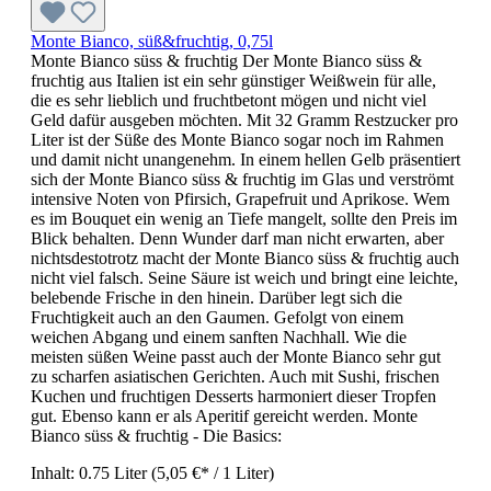
Monte Bianco, süß&fruchtig, 0,75l
Monte Bianco süss & fruchtig Der Monte Bianco süss &
fruchtig aus Italien ist ein sehr günstiger Weißwein für alle,
die es sehr lieblich und fruchtbetont mögen und nicht viel
Geld dafür ausgeben möchten. Mit 32 Gramm Restzucker pro
Liter ist der Süße des Monte Bianco sogar noch im Rahmen
und damit nicht unangenehm. In einem hellen Gelb präsentiert
sich der Monte Bianco süss & fruchtig im Glas und verströmt
intensive Noten von Pfirsich, Grapefruit und Aprikose. Wem
es im Bouquet ein wenig an Tiefe mangelt, sollte den Preis im
Blick behalten. Denn Wunder darf man nicht erwarten, aber
nichtsdestotrotz macht der Monte Bianco süss & fruchtig auch
nicht viel falsch. Seine Säure ist weich und bringt eine leichte,
belebende Frische in den hinein. Darüber legt sich die
Fruchtigkeit auch an den Gaumen. Gefolgt von einem
weichen Abgang und einem sanften Nachhall. Wie die
meisten süßen Weine passt auch der Monte Bianco sehr gut
zu scharfen asiatischen Gerichten. Auch mit Sushi, frischen
Kuchen und fruchtigen Desserts harmoniert dieser Tropfen
gut. Ebenso kann er als Aperitif gereicht werden. Monte
Bianco süss & fruchtig - Die Basics:
Inhalt:
0.75 Liter
(5,05 €* / 1 Liter)