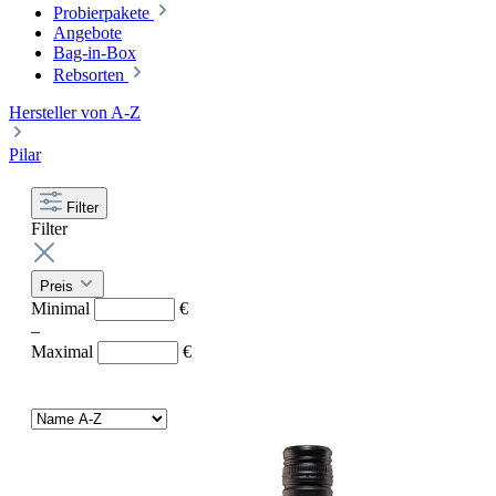
Probierpakete
Angebote
Bag-in-Box
Rebsorten
Hersteller von A-Z
Pilar
Filter
Filter
Preis
Minimal
€
–
Maximal
€