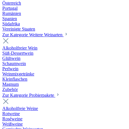
Österreich
Portugal
Rumänien
Spanien
Südafrika
Vereinigte Staaten
Zur Kategorie Weitere Weinarten
Alkoholfreier Wein
Süß-Dessertwein
Glühwein
Schaumwein
Perlwein
Weinmixgetränke
Kleinflaschen
Magnum
Zubehör
Zur Kategorie Probierpakete
Alkoholfreie Weine
Rotweine
Roséweine
Weißweine