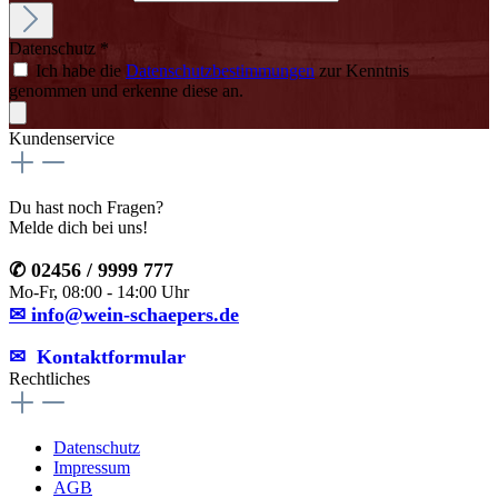
Datenschutz *
Ich habe die
Datenschutzbestimmungen
zur Kenntnis
genommen und erkenne diese an.
Kundenservice
Du hast noch Fragen?
Melde dich bei uns!
✆ 02456 / 9999 777
Mo-Fr, 08:00 - 14:00 Uhr
✉ info@wein-schaepers.de
✉︎ Kontaktformular
Rechtliches
Datenschutz
Impressum
AGB