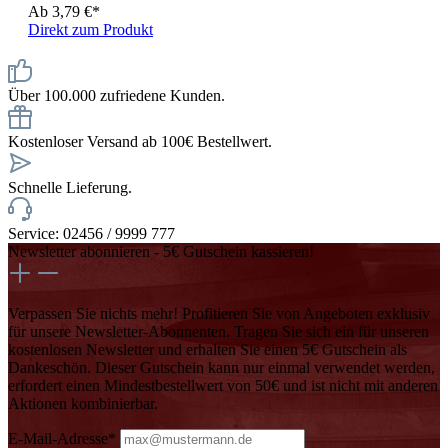
Ab
3,79 €*
Direkt zum Produkt
Über 100.000 zufriedene Kunden.
Kostenloser Versand ab 100€ Bestellwert.
Schnelle Lieferung.
Service: 02456 / 9999 777
Newsletter abonnieren - 5€ Gutschein kassieren!
Verpassen Sie nichts mehr! Profitieren Sie von Angeboten exklusiv
für unsere Newsletter-Abonnenten. Tragen Sie sich ein für unseren
kostenlosen Newsletter und erhalten Sie einen 5€ Gutschein als
Dankeschön. Dieser Gutschein kann nur einmal verwendet werden,
erfordert einen Mindestbestellwert von 50€ und ist nicht mit anderen
Aktionen kombinierbar.
E-Mail-Adresse*