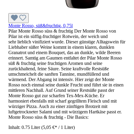
Monte Rosso, süß&fruchtig, 0,75l
Pilar Monte Rosso süss & fruchtig Der Monte Rosso von
Pilar ist ein süffig-fruchtiger Rotwein, der weich und
sehr lieblich vinifiziert wurde. Dieser günstige Alltagswein für
Liebhaber süßer Weine kommt in einem klaren, dunklen
Granatrot und einem Bouquet, das an dunkle, wilde Beeren
erinnert. Samtig am Gaumen entfaltet der Pilar Monte Rosso
süß & fruchtig seine fruchtigen Aromen und seine
zurückhaltend, feine Säure. Seine kraftvolle Restsüße
umschmeichelt die sanften Tannine, mundfüllend und
wärmend. Der Abgang ist intensiv. Hier zeigt der Monte
Rosso noch einmal seine dunkle Frucht und führt sie in einen
mittleren Nachhall. Auf Grund seiner Restsüße passt der
Monte Rosso gut zur scharfen Tex-Mex-Küche. Er
harmoniert ebenfalls mit scharf gegrilltem Fleisch und mit
würziger Pizza. Auch zu einer zünftigen Brotzeit mit
luftgetrockneter Salami und mit würzigem Hartkäse passt er.
Monte Rosso süss & fruchtig - Die Basics:
Inhalt:
0.75 Liter
(5,05 €* / 1 Liter)