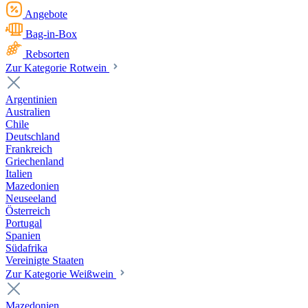
Angebote
Bag-in-Box
Rebsorten
Zur Kategorie Rotwein
Argentinien
Australien
Chile
Deutschland
Frankreich
Griechenland
Italien
Mazedonien
Neuseeland
Österreich
Portugal
Spanien
Südafrika
Vereinigte Staaten
Zur Kategorie Weißwein
Mazedonien