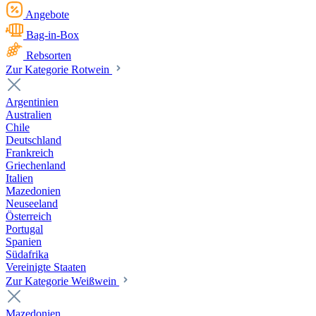
Angebote
Bag-in-Box
Rebsorten
Zur Kategorie Rotwein
Argentinien
Australien
Chile
Deutschland
Frankreich
Griechenland
Italien
Mazedonien
Neuseeland
Österreich
Portugal
Spanien
Südafrika
Vereinigte Staaten
Zur Kategorie Weißwein
Mazedonien