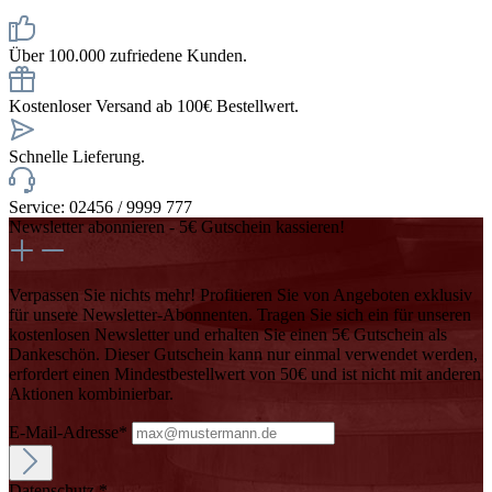
Über 100.000 zufriedene Kunden.
Kostenloser Versand ab 100€ Bestellwert.
Schnelle Lieferung.
Service: 02456 / 9999 777
Newsletter abonnieren - 5€ Gutschein kassieren!
Verpassen Sie nichts mehr! Profitieren Sie von Angeboten exklusiv
für unsere Newsletter-Abonnenten. Tragen Sie sich ein für unseren
kostenlosen Newsletter und erhalten Sie einen 5€ Gutschein als
Dankeschön. Dieser Gutschein kann nur einmal verwendet werden,
erfordert einen Mindestbestellwert von 50€ und ist nicht mit anderen
Aktionen kombinierbar.
E-Mail-Adresse*
Datenschutz *