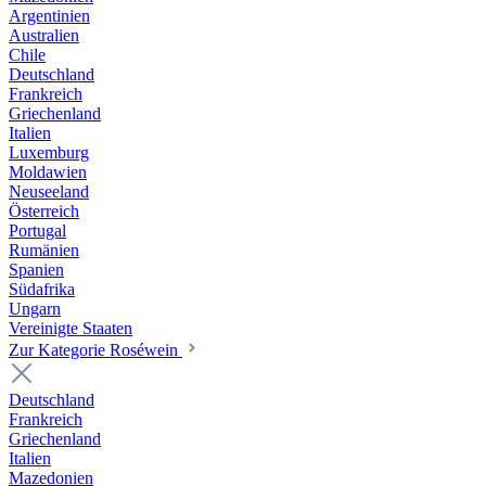
Argentinien
Australien
Chile
Deutschland
Frankreich
Griechenland
Italien
Luxemburg
Moldawien
Neuseeland
Österreich
Portugal
Rumänien
Spanien
Südafrika
Ungarn
Vereinigte Staaten
Zur Kategorie Roséwein
Deutschland
Frankreich
Griechenland
Italien
Mazedonien