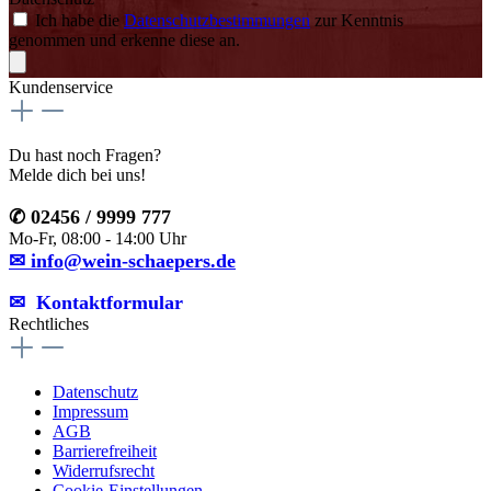
Ich habe die
Datenschutzbestimmungen
zur Kenntnis
genommen und erkenne diese an.
Kundenservice
Du hast noch Fragen?
Melde dich bei uns!
✆ 02456 / 9999 777
Mo-Fr, 08:00 - 14:00 Uhr
✉ info@wein-schaepers.de
✉︎ Kontaktformular
Rechtliches
Datenschutz
Impressum
AGB
Barrierefreiheit
Widerrufsrecht
Cookie-Einstellungen