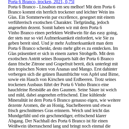
Porta 6 Branco, trocken, 2021, 0,75l
Porta 6 Branco - Lissabon em seu melhor! Mit dem Porta 6
Branco kommt ein herrlich trockener und leichter Wein ins
Glas. Ein Sommerwein par excellence, gesegnet mit einem
verführerisch exotischen Charakter. Tiefgründig, jedoch
angenehm dezent. Somit haben wir mit dem Porta 6
Vinho Branco einen perfekten Weißwein für das easy going,
der stets nur so viel Aufmerksamkeit einfordert, wie Sie zu
geben bereit sind. Und je mehr Aufmerksamkeit man dem
Porta 6 Branco schenkt, desto mehr gibt es zu entdecken. Im
Glas präsentiert er sich in einem zarten Strohgelb. Mit dem
exotischen Antritt seines Bouquets hält der Porta 6 Branco
dann frische Zitrone und Grapefruit bereit, dick unterlegt mit
den tropischen Noten von Ananas und Mango. Erst dahinter
verbergen sich die grünen Baumfrüchte von Apfel und Birne,
sowie ein Hauch von Kirschen und Erdbeeren. Trotz seines
trockenen Ausbaus führt der Porta 6 Vinho Branco eine
hauchfeine Restsüße an den Gaumen. Seine Säure ist weich
und mild, dabei angenehm erfrischend. Eine kühlende
Mineralität ist dem Porta 6 Branco genauso eigen, wie weitere
dezente Aromen, die an Honig, Stachelbeeren und etwas
frisch geschnittenes Gras erinnern. Weich und leicht das
Mundgefühl und ein geschmeidiger, erfrischend klarer
Abgang. Der Nachhall des Porta 6 Branco ist für einen
Weißwein überraschend lang und bringt noch einmal die