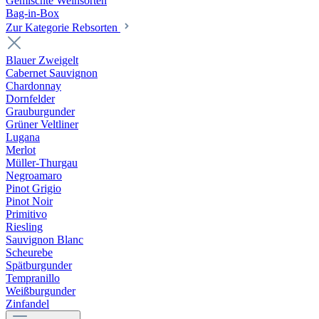
Gemischte Weinsorten
Bag-in-Box
Zur Kategorie Rebsorten
Blauer Zweigelt
Cabernet Sauvignon
Chardonnay
Dornfelder
Grauburgunder
Grüner Veltliner
Lugana
Merlot
Müller-Thurgau
Negroamaro
Pinot Grigio
Pinot Noir
Primitivo
Riesling
Sauvignon Blanc
Scheurebe
Spätburgunder
Tempranillo
Weißburgunder
Zinfandel