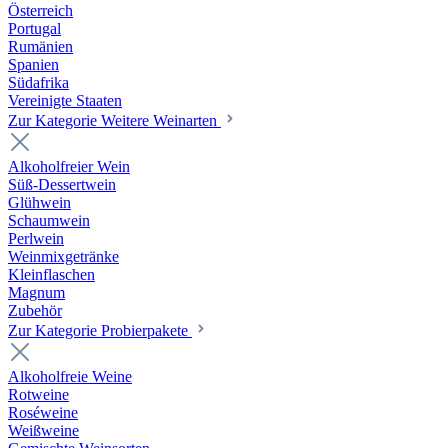
Österreich
Portugal
Rumänien
Spanien
Südafrika
Vereinigte Staaten
Zur Kategorie Weitere Weinarten
Alkoholfreier Wein
Süß-Dessertwein
Glühwein
Schaumwein
Perlwein
Weinmixgetränke
Kleinflaschen
Magnum
Zubehör
Zur Kategorie Probierpakete
Alkoholfreie Weine
Rotweine
Roséweine
Weißweine