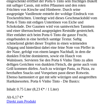
eingeschenkt eröffnet der Porta 6 Tinto sein fruchtiges Bukett
mit saftiger Cassis, mit reifen Pflaumen und den roten
Früchten von Kirsche und Himbeere. Durch seine
ausgeprägte Vanillenote entsteht der wohlige Eindruck von
Trockenfrüchten. Unterlegt wird dieses Geschmacksbild vom
Porta 6 Tinto mit erdigen Untertönen von Eiche und
Schokolade. Der Gaumen wird von samtweichen Tanninen
und einer überraschend ausgeprägten Restsüße gestreichelt.
Hier entfaltet sich beim Porta 6 Tinto die ganze Frucht,
eingebunden in eine herrlich samtige Textur. Saftig
schmelzend gleitet dieser Tropfen in einen wärmenden
Abgang und hinterlässt dabei eine feine Note von Pfeffer in
der Nase, gefolgt von einem langen Nachhall, in dem die
dunklen Früchte dominieren, sowie ein Hauch von
Walnüssen. Servieren Sie den Porta 6 Vinho Tinto zu allen
deftigen Gerichten von dunklem Fleisch, die gerne auch vom
Grill kommen dürfen. Auch zu würziger Pasta, zu Pizza, zu
herzhaften Snacks und Vorspeisen passt dieser Rotwein.
Ebenso harmoniert er gut mit sehr würzigen und ausgereiften
Hartkäsesorten. Porta 6 Vinho Tinto - Die Basics:
Inhalt:
0.75 Liter
(8,23 €* / 1 Liter)
Ab
6,17 €*
Direkt zum Produkt