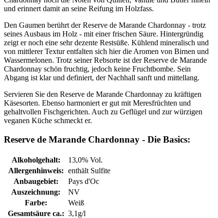
und erinnert damit an seine Reifung im Holzfass.
Den Gaumen berührt der Reserve de Marande Chardonnay - trotz
seines Ausbaus im Holz - mit einer frischen Säure. Hintergründig
zeigt er noch eine sehr dezente Restsüße. Kühlend mineralisch und
von mittlerer Textur entfalten sich hier die Aromen von Birnen und
Wassermelonen. Trotz seiner Rebsorte ist der Reserve de Marande
Chardonnay schön fruchtig, jedoch keine Fruchtbombe. Sein
Abgang ist klar und definiert, der Nachhall sanft und mittellang.
Servieren Sie den Reserve de Marande Chardonnay zu kräftigen
Käsesorten. Ebenso harmoniert er gut mit Meresfrüchten und
gehaltvollen Fischgerichten. Auch zu Geflügel und zur würzigen
veganen Küche schmeckt er.
Reserve de Marande Chardonnay - Die Basics:
Alkoholgehalt:
13,0% Vol.
Allergenhinweis:
enthält Sulfite
Anbaugebiet:
Pays d'Oc
Auszeichnung:
NV
Farbe:
Weiß
Gesamtsäure ca.:
3,1g/l