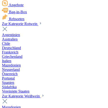
Angebote
Bag-in-Box
Rebsorten
Zur Kategorie Rotwein
Argentinien
Australien
Chile
Deutschland
Frankreich
Griechenland
Italien
Mazedonien
Neuseeland
Österreich
Portugal
Spanien
Südafrika
Vereinigte Staaten
Zur Kategorie Weißwein
Mazedonien