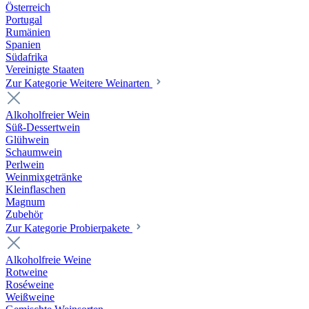
Österreich
Portugal
Rumänien
Spanien
Südafrika
Vereinigte Staaten
Zur Kategorie Weitere Weinarten
Alkoholfreier Wein
Süß-Dessertwein
Glühwein
Schaumwein
Perlwein
Weinmixgetränke
Kleinflaschen
Magnum
Zubehör
Zur Kategorie Probierpakete
Alkoholfreie Weine
Rotweine
Roséweine
Weißweine