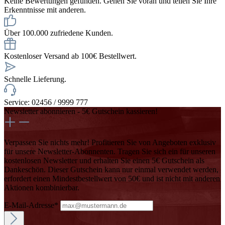
Keine Bewertungen gefunden. Gehen Sie voran und teilen Sie Ihre
Erkenntnisse mit anderen.
Über 100.000 zufriedene Kunden.
Kostenloser Versand ab 100€ Bestellwert.
Schnelle Lieferung.
Service: 02456 / 9999 777
Newsletter abonnieren - 5€ Gutschein kassieren!
Verpassen Sie nichts mehr! Profitieren Sie von Angeboten exklusiv
für unsere Newsletter-Abonnenten. Tragen Sie sich ein für unseren
kostenlosen Newsletter und erhalten Sie einen 5€ Gutschein als
Dankeschön. Dieser Gutschein kann nur einmal verwendet werden,
erfordert einen Mindestbestellwert von 50€ und ist nicht mit anderen
Aktionen kombinierbar.
E-Mail-Adresse*