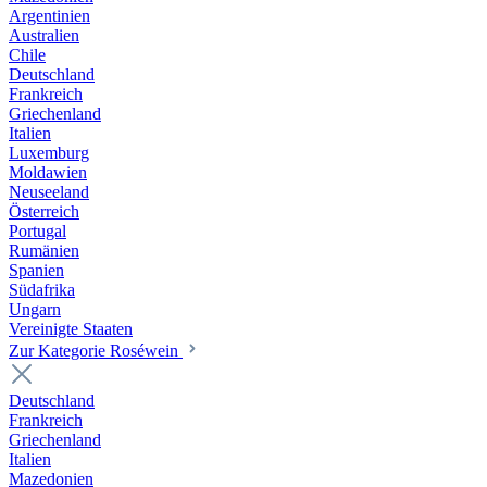
Argentinien
Australien
Chile
Deutschland
Frankreich
Griechenland
Italien
Luxemburg
Moldawien
Neuseeland
Österreich
Portugal
Rumänien
Spanien
Südafrika
Ungarn
Vereinigte Staaten
Zur Kategorie Roséwein
Deutschland
Frankreich
Griechenland
Italien
Mazedonien