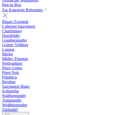
Gemischte Weinsorten
Bag-in-Box
Zur Kategorie Rebsorten
Blauer Zweigelt
Cabernet Sauvignon
Chardonnay
Dornfelder
Grauburgunder
Grüner Veltliner
Lugana
Merlot
Müller-Thurgau
Negroamaro
Pinot Grigio
Pinot Noir
Primitivo
Riesling
Sauvignon Blanc
Scheurebe
Spätburgunder
Tempranillo
Weißburgunder
Zinfandel