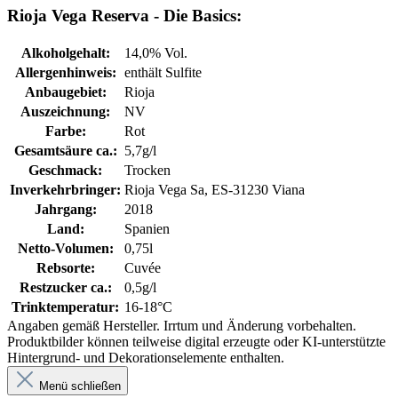
Rioja Vega Reserva - Die Basics:
Alkoholgehalt:
14,0% Vol.
Allergenhinweis:
enthält Sulfite
Anbaugebiet:
Rioja
Auszeichnung:
NV
Farbe:
Rot
Gesamtsäure ca.:
5,7g/l
Geschmack:
Trocken
Inverkehrbringer:
Rioja Vega Sa, ES-31230 Viana
Jahrgang:
2018
Land:
Spanien
Netto-Volumen:
0,75l
Rebsorte:
Cuvée
Restzucker ca.:
0,5g/l
Trinktemperatur:
16-18°C
Angaben gemäß Hersteller. Irrtum und Änderung vorbehalten.
Produktbilder können teilweise digital erzeugte oder KI-unterstützte
Hintergrund- und Dekorationselemente enthalten.
Menü schließen