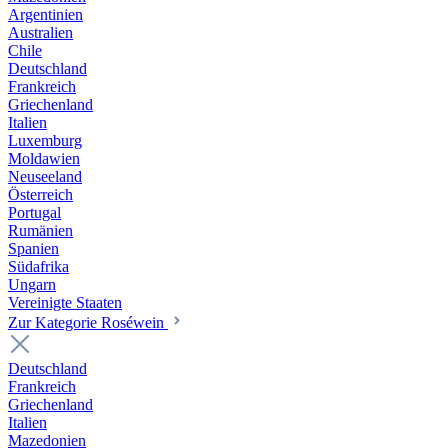
Argentinien
Australien
Chile
Deutschland
Frankreich
Griechenland
Italien
Luxemburg
Moldawien
Neuseeland
Österreich
Portugal
Rumänien
Spanien
Südafrika
Ungarn
Vereinigte Staaten
Zur Kategorie Roséwein
Deutschland
Frankreich
Griechenland
Italien
Mazedonien