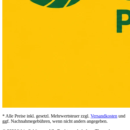
* Alle Preise inkl. gesetzl. Mehrwertsteuer zzgl.
Versandkosten
und
ggf. Nachnahmegebühren, wenn nicht anders angegeben.