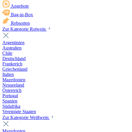
Angebote
Bag-in-Box
Rebsorten
Zur Kategorie Rotwein
Argentinien
Australien
Chile
Deutschland
Frankreich
Griechenland
Italien
Mazedonien
Neuseeland
Österreich
Portugal
Spanien
Südafrika
Vereinigte Staaten
Zur Kategorie Weißwein
Mazedonien