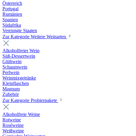
Österreich
Portugal
Rumänien
Spanien
Südafrika
Vereinigte Staaten
Zur Kategorie Weitere Weinarten
Alkoholfreier Wein
Süß-Dessertwein
Glühwein
Schaumwein
Perlwein
Weinmixgetränke
Kleinflaschen
Magnum
Zubehör
Zur Kategorie Probierpakete
Alkoholfreie Weine
Rotweine
Roséweine
Weißweine