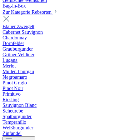
Gemischte Weinsorten
Bag-in-Box
Zur Kategorie Rebsorten
Blauer Zweigelt
Cabernet Sauvignon
Chardonnay
Dornfelder
Grauburgunder
Grüner Veltliner
Lugana
Merlot
Müller-Thurgau
Negroamaro
Pinot Grigio
Pinot Noir
Primitivo
Riesling
Sauvignon Blanc
Scheurebe
Spätburgunder
Tempranillo
Weißburgunder
Zinfandel