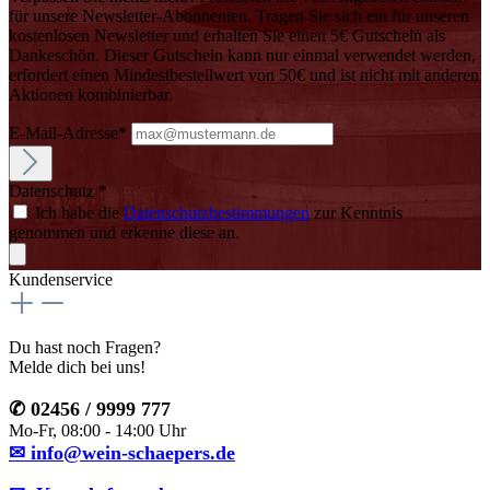
für unsere Newsletter-Abonnenten. Tragen Sie sich ein für unseren
kostenlosen Newsletter und erhalten Sie einen 5€ Gutschein als
Dankeschön. Dieser Gutschein kann nur einmal verwendet werden,
erfordert einen Mindestbestellwert von 50€ und ist nicht mit anderen
Aktionen kombinierbar.
E-Mail-Adresse*
Datenschutz *
Ich habe die
Datenschutzbestimmungen
zur Kenntnis
genommen und erkenne diese an.
Kundenservice
Du hast noch Fragen?
Melde dich bei uns!
✆ 02456 / 9999 777
Mo-Fr, 08:00 - 14:00 Uhr
✉ info@wein-schaepers.de