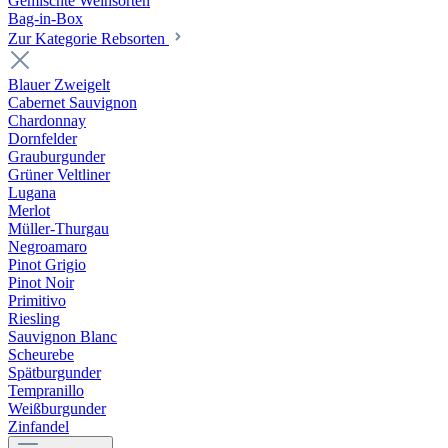
Gemischte Weinsorten
Bag-in-Box
Zur Kategorie Rebsorten
Blauer Zweigelt
Cabernet Sauvignon
Chardonnay
Dornfelder
Grauburgunder
Grüner Veltliner
Lugana
Merlot
Müller-Thurgau
Negroamaro
Pinot Grigio
Pinot Noir
Primitivo
Riesling
Sauvignon Blanc
Scheurebe
Spätburgunder
Tempranillo
Weißburgunder
Zinfandel