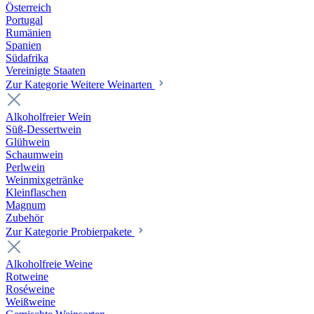
Österreich
Portugal
Rumänien
Spanien
Südafrika
Vereinigte Staaten
Zur Kategorie Weitere Weinarten
Alkoholfreier Wein
Süß-Dessertwein
Glühwein
Schaumwein
Perlwein
Weinmixgetränke
Kleinflaschen
Magnum
Zubehör
Zur Kategorie Probierpakete
Alkoholfreie Weine
Rotweine
Roséweine
Weißweine