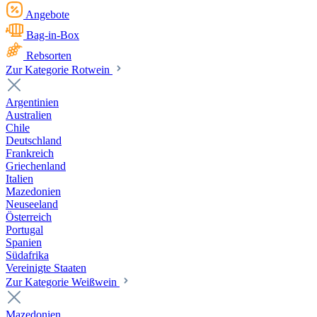
Angebote
Bag-in-Box
Rebsorten
Zur Kategorie Rotwein
Argentinien
Australien
Chile
Deutschland
Frankreich
Griechenland
Italien
Mazedonien
Neuseeland
Österreich
Portugal
Spanien
Südafrika
Vereinigte Staaten
Zur Kategorie Weißwein
Mazedonien