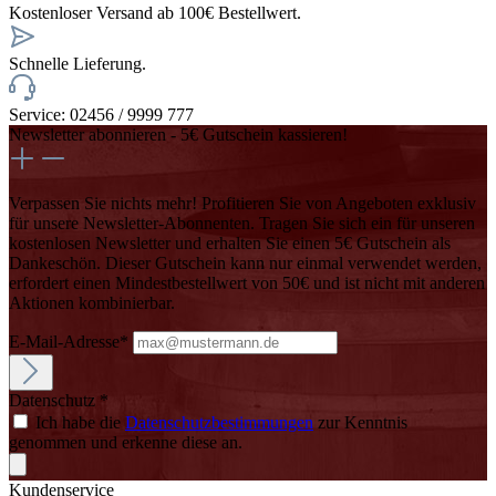
Kostenloser Versand ab 100€ Bestellwert.
Schnelle Lieferung.
Service: 02456 / 9999 777
Newsletter abonnieren - 5€ Gutschein kassieren!
Verpassen Sie nichts mehr! Profitieren Sie von Angeboten exklusiv
für unsere Newsletter-Abonnenten. Tragen Sie sich ein für unseren
kostenlosen Newsletter und erhalten Sie einen 5€ Gutschein als
Dankeschön. Dieser Gutschein kann nur einmal verwendet werden,
erfordert einen Mindestbestellwert von 50€ und ist nicht mit anderen
Aktionen kombinierbar.
E-Mail-Adresse*
Datenschutz *
Ich habe die
Datenschutzbestimmungen
zur Kenntnis
genommen und erkenne diese an.
Kundenservice