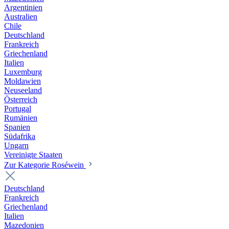
Argentinien
Australien
Chile
Deutschland
Frankreich
Griechenland
Italien
Luxemburg
Moldawien
Neuseeland
Österreich
Portugal
Rumänien
Spanien
Südafrika
Ungarn
Vereinigte Staaten
Zur Kategorie Roséwein
Deutschland
Frankreich
Griechenland
Italien
Mazedonien