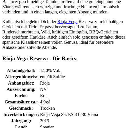
Balance: geschmeidige Tannine treffen auf eine gut eingebundene
Säure, während sich würzige und fruchtige Nuancen harmonisch
verbinden und in einen langen, eleganten Abgang münden.
Kulinarisch begleitet Dich der
Rioja Vega
Reserva zu reichhaltigen
Gerichten mit Tiefe. Er passt hervorragend zu Lamm,
Rinderschmorbraten, Wild, kräftigen Eintöpfen, BBQ-Gerichten
oder gereiftem Hartkäse. Auch einfach solo genossen entfaltet dieser
spanische Klassiker seinen vollen Genuss, ideal für besondere
Anlässe oder stilvolle Abende.
Rioja Vega Reserva - Die Basics:
Alkoholgehalt:
14,0% Vol.
Allergenhinweis:
enthält Sulfite
Anbaugebiet:
Rioja
Auszeichnung:
NV
Farbe:
Rot
Gesamtsäure ca.:
4,9g/l
Geschmack:
Trocken
Inverkehrbringer:
Rioja Vega Sa, ES-31230 Viana
Jahrgang:
2019
Land:
Spanien