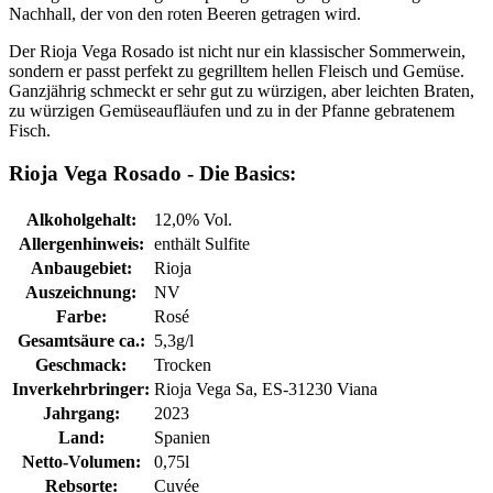
Nachhall, der von den roten Beeren getragen wird.
Der Rioja Vega Rosado ist nicht nur ein klassischer Sommerwein,
sondern er passt perfekt zu gegrilltem hellen Fleisch und Gemüse.
Ganzjährig schmeckt er sehr gut zu würzigen, aber leichten Braten,
zu würzigen Gemüseaufläufen und zu in der Pfanne gebratenem
Fisch.
Rioja Vega Rosado - Die Basics:
Alkoholgehalt:
12,0% Vol.
Allergenhinweis:
enthält Sulfite
Anbaugebiet:
Rioja
Auszeichnung:
NV
Farbe:
Rosé
Gesamtsäure ca.:
5,3g/l
Geschmack:
Trocken
Inverkehrbringer:
Rioja Vega Sa, ES-31230 Viana
Jahrgang:
2023
Land:
Spanien
Netto-Volumen:
0,75l
Rebsorte:
Cuvée