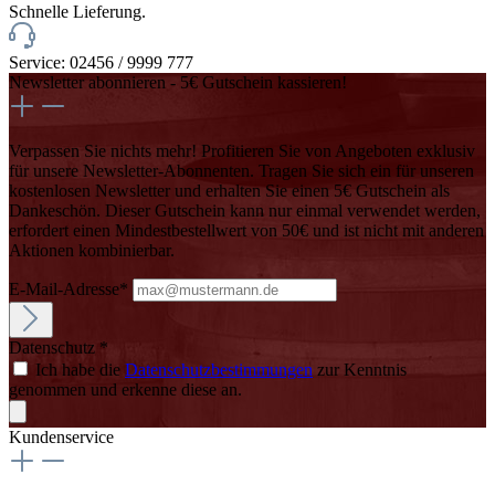
Schnelle Lieferung.
Service: 02456 / 9999 777
Newsletter abonnieren - 5€ Gutschein kassieren!
Verpassen Sie nichts mehr! Profitieren Sie von Angeboten exklusiv
für unsere Newsletter-Abonnenten. Tragen Sie sich ein für unseren
kostenlosen Newsletter und erhalten Sie einen 5€ Gutschein als
Dankeschön. Dieser Gutschein kann nur einmal verwendet werden,
erfordert einen Mindestbestellwert von 50€ und ist nicht mit anderen
Aktionen kombinierbar.
E-Mail-Adresse*
Datenschutz *
Ich habe die
Datenschutzbestimmungen
zur Kenntnis
genommen und erkenne diese an.
Kundenservice