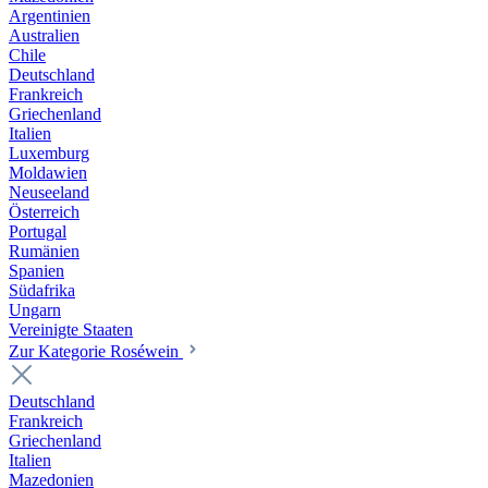
Argentinien
Australien
Chile
Deutschland
Frankreich
Griechenland
Italien
Luxemburg
Moldawien
Neuseeland
Österreich
Portugal
Rumänien
Spanien
Südafrika
Ungarn
Vereinigte Staaten
Zur Kategorie Roséwein
Deutschland
Frankreich
Griechenland
Italien
Mazedonien