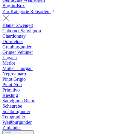
Gemischte Weinsorten
Bag-in-Box
Zur Kategorie Rebsorten
Blauer Zweigelt
Cabernet Sauvignon
Chardonnay
Dornfelder
Grauburgunder
Grüner Veltliner
Lugana
Merlot
Müller-Thurgau
Negroamaro
Pinot Grigio
Pinot Noir
Primitivo
Riesling
Sauvignon Blanc
Scheurebe
Spätburgunder
Tempranillo
Weißburgunder
Zinfandel