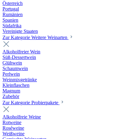
Österreich
Portugal
Rumänien
Spanien
Südafrika
Vereinigte Staaten
Zur Kategorie Weitere Weinarten
Alkoholfreier Wein
Süß-Dessertwein
Glühwein
Schaumwein
Perlwein
Weinmixgetränke
Kleinflaschen
Magnum
Zubehör
Zur Kategorie Probierpakete
Alkoholfreie Weine
Rotweine
Roséweine
Weißweine