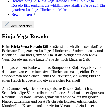
Beschreibung
Rioja Vega Rosado Beim Rioja Vega
Rosado fällt zunächst die wirklich spektakuläre Farbe auf: Ein
geradezu knalliges Himbeer…
Mehr
Bewertungen
Menü schließen
Rioja Vega Rosado
Beim
Rioja Vega Rosado
fällt zunächst die wirklich spektakuläre
Farbe auf: Ein geradezu knalliges Himbeerrot. Sauber, intensiv und
leuchtend. Klar und glänzend. Da ist die Neugier auf den Rioja
Vega Rosado nur eine kurze Frage der noch kürzeren Zeit.
Und passend zur Farbe wird das Bouquet des Rioja Vega Rosado
dann auch von einem intensiven Himbeeraroma angeführt. Darin
entdeckt man noch einen Schuss Sauerkirsche, ein wenig Pfirsich,
einen Hauch Erdbeere und etwas weiches Karamell.
Am Gaumen zeigt sich dieser spanische Rosado äußerst frisch.
Seine lebendige Säure treibt ein raffiniertes Spiel mit einer Spur von
Restsüße. Der hohe Alkoholgehalt führt beide Seiten mit großer
Finesse zusammen und sorgt für ein sehr leichtes, erfrischendes
Mundgefühl. Knackig und spritzig im Abgang und ein langer