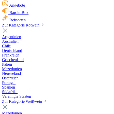
Angebote
Bag-in-Box
Rebsorten
Zur Kategorie Rotwein
Argentinien
Australien
Chile
Deutschland
Frankreich
Griechenland
Italien
Mazedonien
Neuseeland
Österreich
Portugal
Spanien
Südafrika
Vereinigte Staaten
Zur Kategorie Weißwein
Mazedonien