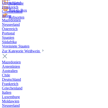
Deutschland
Angebote
Frankreich
Bag-in-Box
Griechenland
Italien
Rebsorten
Mazedonien
Neuseeland
Österreich
Portugal
Spanien
Südafrika
Vereinigte Staaten
Zur Kategorie Weißwein
Mazedonien
Argentinien
Australien
Chile
Deutschland
Frankreich
Griechenland
Italien
Luxemburg
Moldawien
Neuseeland