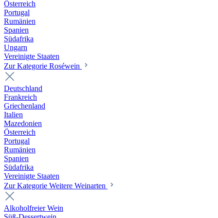
Österreich
Portugal
Rumänien
Spanien
Südafrika
Ungarn
Vereinigte Staaten
Zur Kategorie Roséwein
Deutschland
Frankreich
Griechenland
Italien
Mazedonien
Österreich
Portugal
Rumänien
Spanien
Südafrika
Vereinigte Staaten
Zur Kategorie Weitere Weinarten
Alkoholfreier Wein
Süß-Dessertwein