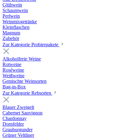
Glühwein
Schaumwein
Perlwein
Weinmixgetränke
Kleinflaschen
Magnum
Zubehör
Zur Kategorie Probierpakete
Alkoholfreie Weine
Rotweine
Roséweine
Weißweine
Gemischte Weinsorten
Bag-in-Box
Zur Kategorie Rebsorten
Blauer Zweigelt
Cabernet Sauvignon
Chardonnay
Dornfelder
Grauburgunder
Grüner Veltliner