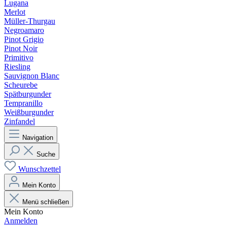
Lugana
Merlot
Müller-Thurgau
Negroamaro
Pinot Grigio
Pinot Noir
Primitivo
Riesling
Sauvignon Blanc
Scheurebe
Spätburgunder
Tempranillo
Weißburgunder
Zinfandel
Navigation
Suche
Wunschzettel
Mein Konto
Menü schließen
Mein Konto
Anmelden