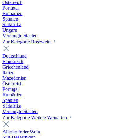
Österreich
Portugal
Rumänien
Spanien
Südafrika
Ungarn
Vereinigte Staaten
Zur Kategorie Roséwein
Deutschland
Frankreich
Griechenland
Italien
Mazedonien
Österreich
Portugal
Rumänien
Spanien
Südafrika
Vereinigte Staaten
Zur Kategorie Weitere Weinarten
Alkoholfreier Wein
Süß-Dessertwein