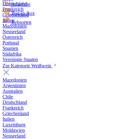
Deutschland
Angebote
Frankreich
Bag-in-Box
Griechenland
Italien
Rebsorten
Mazedonien
Neuseeland
Österreich
Portugal
Spanien
Südafrika
Vereinigte Staaten
Zur Kategorie Weißwein
Mazedonien
Argentinien
Australien
Chile
Deutschland
Frankreich
Griechenland
Italien
Luxemburg
Moldawien
Neuseeland