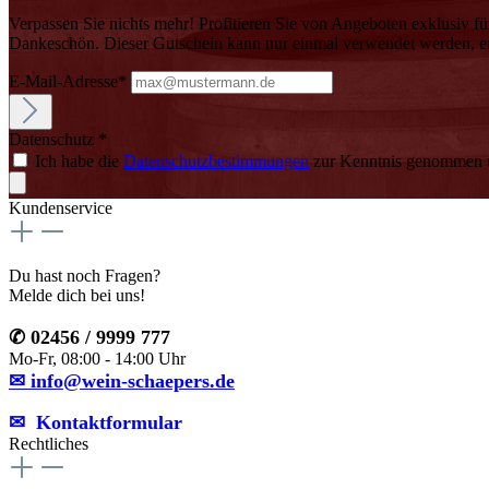
Verpassen Sie nichts mehr! Profitieren Sie von Angeboten exklusiv fü
Dankeschön. Dieser Gutschein kann nur einmal verwendet werden, erf
E-Mail-Adresse*
Datenschutz *
Ich habe die
Datenschutzbestimmungen
zur Kenntnis genommen u
Kundenservice
Du hast noch Fragen?
Melde dich bei uns!
✆ 02456 / 9999 777
Mo-Fr, 08:00 - 14:00 Uhr
✉ info@wein-schaepers.de
✉︎ Kontaktformular
Rechtliches