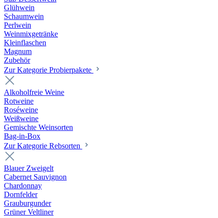
Glühwein
Schaumwein
Perlwein
Weinmixgetränke
Kleinflaschen
Magnum
Zubehör
Zur Kategorie Probierpakete
Alkoholfreie Weine
Rotweine
Roséweine
Weißweine
Gemischte Weinsorten
Bag-in-Box
Zur Kategorie Rebsorten
Blauer Zweigelt
Cabernet Sauvignon
Chardonnay
Dornfelder
Grauburgunder
Grüner Veltliner