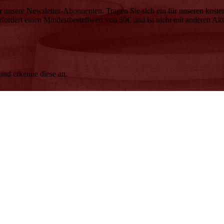
r unsere Newsletter-Abonnenten. Tragen Sie sich ein für unseren koste
ordert einen Mindestbestellwert von 50€ und ist nicht mit anderen Ak
nd erkenne diese an.