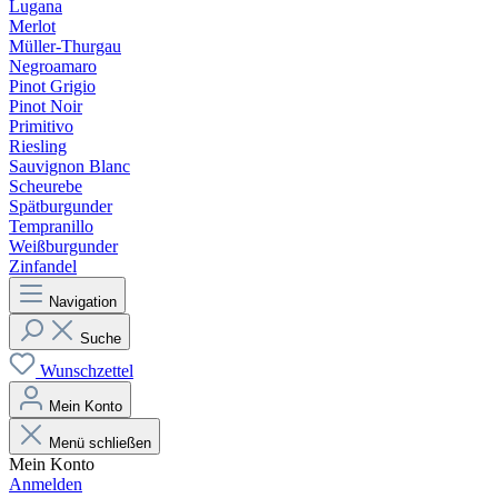
Lugana
Merlot
Müller-Thurgau
Negroamaro
Pinot Grigio
Pinot Noir
Primitivo
Riesling
Sauvignon Blanc
Scheurebe
Spätburgunder
Tempranillo
Weißburgunder
Zinfandel
Navigation
Suche
Wunschzettel
Mein Konto
Menü schließen
Mein Konto
Anmelden