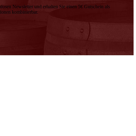
nlosen Newsletter und erhalten Sie einen 5€ Gutschein als
tionen kombinierbar.