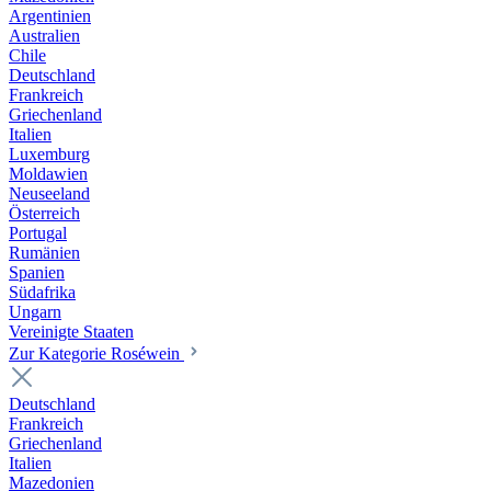
Argentinien
Australien
Chile
Deutschland
Frankreich
Griechenland
Italien
Luxemburg
Moldawien
Neuseeland
Österreich
Portugal
Rumänien
Spanien
Südafrika
Ungarn
Vereinigte Staaten
Zur Kategorie Roséwein
Deutschland
Frankreich
Griechenland
Italien
Mazedonien