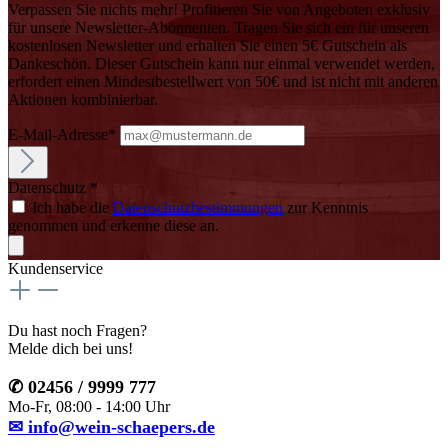
Verpassen Sie nichts mehr! Profitieren Sie von Angeboten exklusiv
für unsere Newsletter-Abonnenten. Tragen Sie sich ein für unseren
kostenlosen Newsletter und erhalten Sie einen 5€ Gutschein als
Dankeschön. Dieser Gutschein kann nur einmal verwendet werden,
erfordert einen Mindestbestellwert von 50€ und ist nicht mit anderen
Aktionen kombinierbar.
E-Mail-Adresse*
Datenschutz *
Ich habe die
Datenschutzbestimmungen
zur Kenntnis
genommen und erkenne diese an.
Kundenservice
Du hast noch Fragen?
Melde dich bei uns!
✆ 02456 / 9999 777
Mo-Fr, 08:00 - 14:00 Uhr
✉ info@wein-schaepers.de