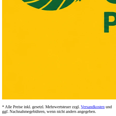
* Alle Preise inkl. gesetzl. Mehrwertsteuer zzgl.
Versandkosten
und
ggf. Nachnahmegebühren, wenn nicht anders angegeben.