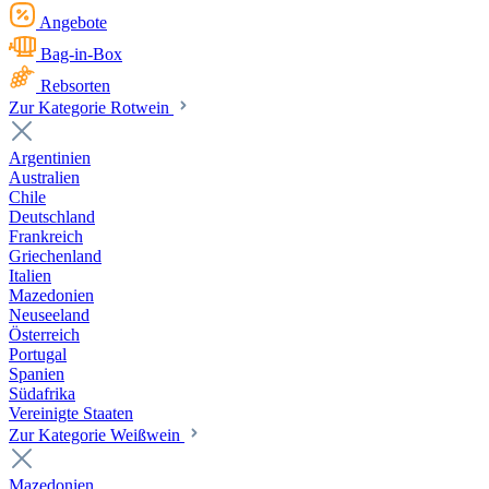
Angebote
Bag-in-Box
Rebsorten
Zur Kategorie Rotwein
Argentinien
Australien
Chile
Deutschland
Frankreich
Griechenland
Italien
Mazedonien
Neuseeland
Österreich
Portugal
Spanien
Südafrika
Vereinigte Staaten
Zur Kategorie Weißwein
Mazedonien