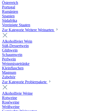
Österreich
Portugal
Rumänien
Spanien
Südafrika
Vereinigte Staaten
Zur Kategorie Weitere Weinarten
Alkoholfreier Wein
Süß-Dessertwein
Glühwein
Schaumwein
Perlwein
Weinmixgetränke
Kleinflaschen
Magnum
Zubehör
Zur Kategorie Probierpakete
Alkoholfreie Weine
Rotweine
Roséweine
Weißweine