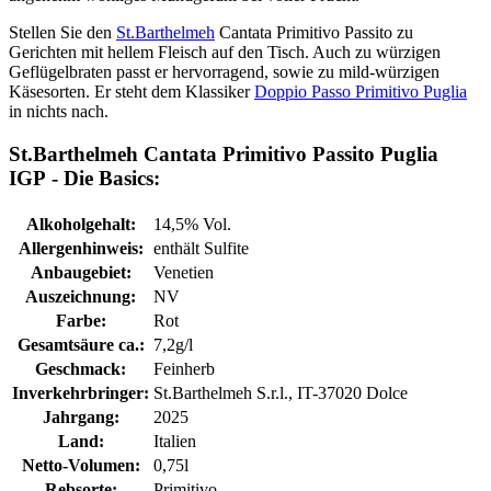
Stellen Sie den
St.Barthelmeh
Cantata Primitivo Passito zu
Gerichten mit hellem Fleisch auf den Tisch. Auch zu würzigen
Geflügelbraten passt er hervorragend, sowie zu mild-würzigen
Käsesorten. Er steht dem Klassiker
Doppio Passo Primitivo Puglia
in nichts nach.
St.Barthelmeh Cantata Primitivo Passito Puglia
IGP - Die Basics:
Alkoholgehalt:
14,5% Vol.
Allergenhinweis:
enthält Sulfite
Anbaugebiet:
Venetien
Auszeichnung:
NV
Farbe:
Rot
Gesamtsäure ca.:
7,2g/l
Geschmack:
Feinherb
Inverkehrbringer:
St.Barthelmeh S.r.l., IT-37020 Dolce
Jahrgang:
2025
Land:
Italien
Netto-Volumen:
0,75l
Rebsorte:
Primitivo