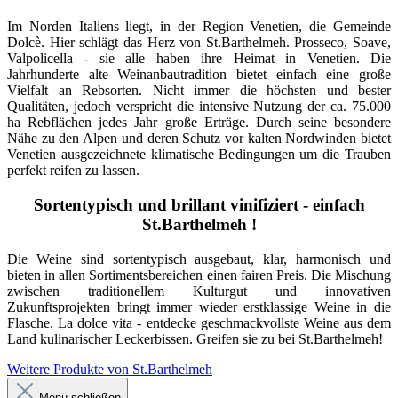
Im Norden Italiens liegt, in der Region Venetien, die Gemeinde
Dolcè. Hier schlägt das Herz von St.Barthelmeh. Prosseco, Soave,
Valpolicella - sie alle haben ihre Heimat in Venetien. Die
Jahrhunderte alte Weinanbautradition bietet einfach eine große
Vielfalt an Rebsorten. Nicht immer die höchsten und bester
Qualitäten, jedoch verspricht die intensive Nutzung der ca. 75.000
ha Rebflächen jedes Jahr große Erträge. Durch seine besondere
Nähe zu den Alpen und deren Schutz vor kalten Nordwinden bietet
Venetien ausgezeichnete klimatische Bedingungen um die Trauben
perfekt reifen zu lassen.
Sortentypisch und brillant vinifiziert - einfach
St.Barthelmeh !
Die Weine sind sortentypisch ausgebaut, klar, harmonisch und
bieten in allen Sortimentsbereichen einen fairen Preis. Die Mischung
zwischen traditionellem Kulturgut und innovativen
Zukunftsprojekten bringt immer wieder erstklassige Weine in die
Flasche. La dolce vita - entdecke geschmackvollste Weine aus dem
Land kulinarischer Leckerbissen. Greifen sie zu bei St.Barthelmeh!
Weitere Produkte von St.Barthelmeh
Menü schließen