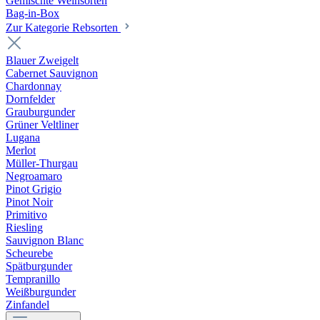
Gemischte Weinsorten
Bag-in-Box
Zur Kategorie Rebsorten
Blauer Zweigelt
Cabernet Sauvignon
Chardonnay
Dornfelder
Grauburgunder
Grüner Veltliner
Lugana
Merlot
Müller-Thurgau
Negroamaro
Pinot Grigio
Pinot Noir
Primitivo
Riesling
Sauvignon Blanc
Scheurebe
Spätburgunder
Tempranillo
Weißburgunder
Zinfandel