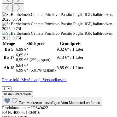
Menge
Stückpreis
Grundpreis
Bis
5
6,99 €*
9,32 €* / 1 Liter
6,85 €*
Bis
17
9,13 €* / 1 Liter
6,99 €*
(2% gespart)
6,64 €*
Ab
18
8,85 €* / 1 Liter
6,99 €*
(5.01% gespart)
Preise inkl. MwSt. zzgl. Versandkosten
In den Warenkorb
Zum Merkzettel hinzufügen
Vom Merkzettel entfernen
Produktnummer:
JD640422
EAN:
4006921404916