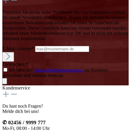
Verpassen Sie nichts mehr! Profitieren Sie von Angeboten exklusiv
für unsere Newsletter-Abonnenten. Tragen Sie sich ein für unseren
kostenlosen Newsletter und erhalten Sie einen 5€ Gutschein als
Dankeschön. Dieser Gutschein kann nur einmal verwendet werden,
erfordert einen Mindestbestellwert von 50€ und ist nicht mit anderen
Aktionen kombinierbar.
E-Mail-Adresse*
Datenschutz *
Ich habe die
Datenschutzbestimmungen
zur Kenntnis
genommen und erkenne diese an.
Kundenservice
Du hast noch Fragen?
Melde dich bei uns!
✆ 02456 / 9999 777
Mo-Fr, 08:00 - 14:00 Uhr