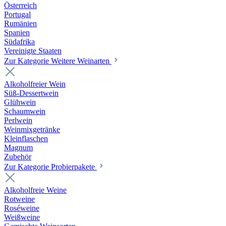
Österreich
Portugal
Rumänien
Spanien
Südafrika
Vereinigte Staaten
Zur Kategorie Weitere Weinarten
Alkoholfreier Wein
Süß-Dessertwein
Glühwein
Schaumwein
Perlwein
Weinmixgetränke
Kleinflaschen
Magnum
Zubehör
Zur Kategorie Probierpakete
Alkoholfreie Weine
Rotweine
Roséweine
Weißweine