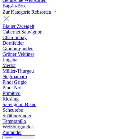
Gemischte Weinsorten
Bag-in-Box
Zur Kategorie Rebsorten
Blauer Zweigelt
Cabernet Sauvignon
Chardonnay
Dornfelder
Grauburgunder
Grüner Veltliner
Lugana
Merlot
Müller-Thurgau
Negroamaro
Pinot Grigio
Pinot Noir
Primitivo
Riesling
Sauvignon Blanc
Scheurebe
Spätburgunder
Tempranillo
Weißburgunder
Zinfandel