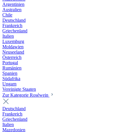
Argentinien
Australien
Chile
Deutschland
Frankreich
Griechenland
Italien
Luxemburg
Moldawien
Neuseeland
Österreich
Portugal
Rumänien
Spanien
Südafrika
Ungarn
Vereinigte Staaten
Zur Kategorie Roséwein
Deutschland
Frankreich
Griechenland
Italien
Mazedonien