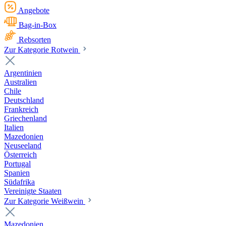
Angebote
Bag-in-Box
Rebsorten
Zur Kategorie Rotwein
Argentinien
Australien
Chile
Deutschland
Frankreich
Griechenland
Italien
Mazedonien
Neuseeland
Österreich
Portugal
Spanien
Südafrika
Vereinigte Staaten
Zur Kategorie Weißwein
Mazedonien