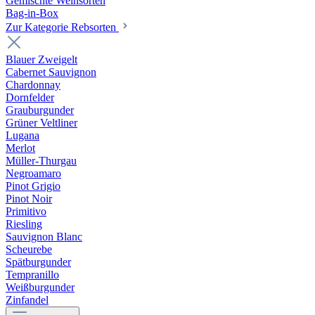
Gemischte Weinsorten
Bag-in-Box
Zur Kategorie Rebsorten
Blauer Zweigelt
Cabernet Sauvignon
Chardonnay
Dornfelder
Grauburgunder
Grüner Veltliner
Lugana
Merlot
Müller-Thurgau
Negroamaro
Pinot Grigio
Pinot Noir
Primitivo
Riesling
Sauvignon Blanc
Scheurebe
Spätburgunder
Tempranillo
Weißburgunder
Zinfandel