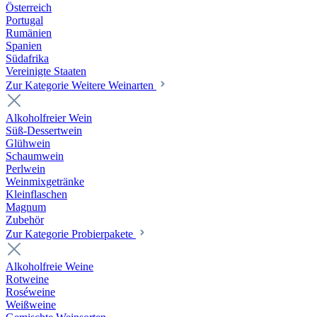
Österreich
Portugal
Rumänien
Spanien
Südafrika
Vereinigte Staaten
Zur Kategorie Weitere Weinarten
Alkoholfreier Wein
Süß-Dessertwein
Glühwein
Schaumwein
Perlwein
Weinmixgetränke
Kleinflaschen
Magnum
Zubehör
Zur Kategorie Probierpakete
Alkoholfreie Weine
Rotweine
Roséweine
Weißweine