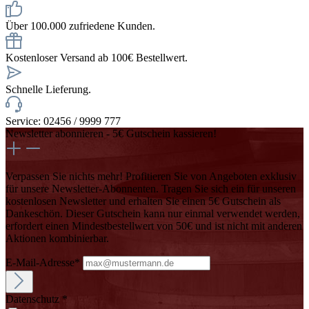
Über 100.000 zufriedene Kunden.
Kostenloser Versand ab 100€ Bestellwert.
Schnelle Lieferung.
Service: 02456 / 9999 777
Newsletter abonnieren - 5€ Gutschein kassieren!
Verpassen Sie nichts mehr! Profitieren Sie von Angeboten exklusiv
für unsere Newsletter-Abonnenten. Tragen Sie sich ein für unseren
kostenlosen Newsletter und erhalten Sie einen 5€ Gutschein als
Dankeschön. Dieser Gutschein kann nur einmal verwendet werden,
erfordert einen Mindestbestellwert von 50€ und ist nicht mit anderen
Aktionen kombinierbar.
E-Mail-Adresse*
Datenschutz *