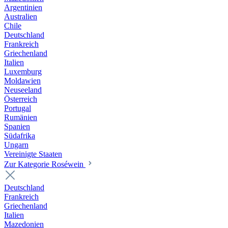
Argentinien
Australien
Chile
Deutschland
Frankreich
Griechenland
Italien
Luxemburg
Moldawien
Neuseeland
Österreich
Portugal
Rumänien
Spanien
Südafrika
Ungarn
Vereinigte Staaten
Zur Kategorie Roséwein
Deutschland
Frankreich
Griechenland
Italien
Mazedonien