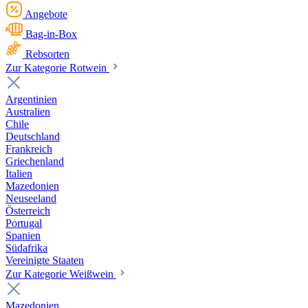
Angebote
Bag-in-Box
Rebsorten
Zur Kategorie Rotwein
Argentinien
Australien
Chile
Deutschland
Frankreich
Griechenland
Italien
Mazedonien
Neuseeland
Österreich
Portugal
Spanien
Südafrika
Vereinigte Staaten
Zur Kategorie Weißwein
Mazedonien