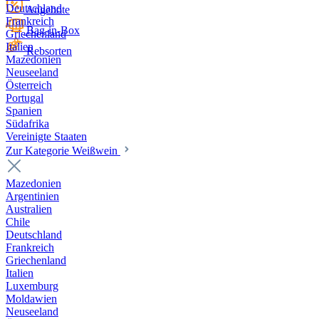
Deutschland
Angebote
Frankreich
Bag-in-Box
Griechenland
Italien
Rebsorten
Mazedonien
Neuseeland
Österreich
Portugal
Spanien
Südafrika
Vereinigte Staaten
Zur Kategorie Weißwein
Mazedonien
Argentinien
Australien
Chile
Deutschland
Frankreich
Griechenland
Italien
Luxemburg
Moldawien
Neuseeland