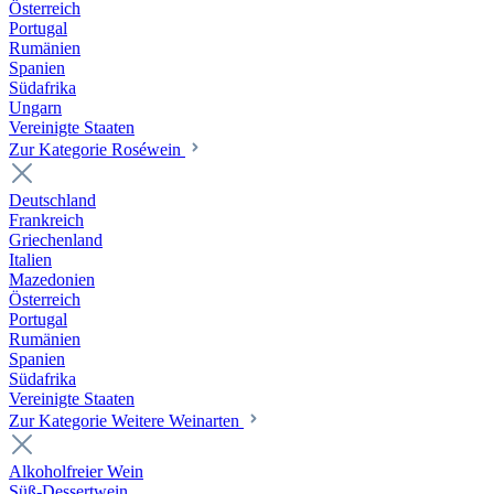
Österreich
Portugal
Rumänien
Spanien
Südafrika
Ungarn
Vereinigte Staaten
Zur Kategorie Roséwein
Deutschland
Frankreich
Griechenland
Italien
Mazedonien
Österreich
Portugal
Rumänien
Spanien
Südafrika
Vereinigte Staaten
Zur Kategorie Weitere Weinarten
Alkoholfreier Wein
Süß-Dessertwein