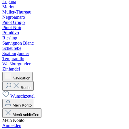
Lugana
Merlot
Müller-Thurgau
Negroamaro
Pinot Grigio
Pinot Noir
Primitivo
Riesling
Sauvignon Blanc
Scheurebe
Spätburgunder
Tempranillo
Weißburgunder
Zinfandel
Navigation
Suche
Wunschzettel
Mein Konto
Menü schließen
Mein Konto
Anmelden