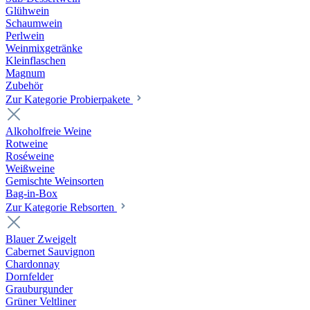
Glühwein
Schaumwein
Perlwein
Weinmixgetränke
Kleinflaschen
Magnum
Zubehör
Zur Kategorie Probierpakete
Alkoholfreie Weine
Rotweine
Roséweine
Weißweine
Gemischte Weinsorten
Bag-in-Box
Zur Kategorie Rebsorten
Blauer Zweigelt
Cabernet Sauvignon
Chardonnay
Dornfelder
Grauburgunder
Grüner Veltliner