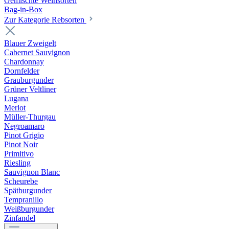
Gemischte Weinsorten
Bag-in-Box
Zur Kategorie Rebsorten
Blauer Zweigelt
Cabernet Sauvignon
Chardonnay
Dornfelder
Grauburgunder
Grüner Veltliner
Lugana
Merlot
Müller-Thurgau
Negroamaro
Pinot Grigio
Pinot Noir
Primitivo
Riesling
Sauvignon Blanc
Scheurebe
Spätburgunder
Tempranillo
Weißburgunder
Zinfandel