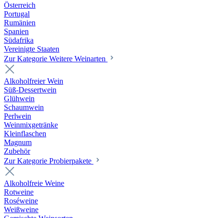
Österreich
Portugal
Rumänien
Spanien
Südafrika
Vereinigte Staaten
Zur Kategorie Weitere Weinarten
Alkoholfreier Wein
Süß-Dessertwein
Glühwein
Schaumwein
Perlwein
Weinmixgetränke
Kleinflaschen
Magnum
Zubehör
Zur Kategorie Probierpakete
Alkoholfreie Weine
Rotweine
Roséweine
Weißweine