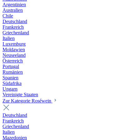
Argentinien
Australien
Chile
Deutschland
Frankreich
Griechenland
Italien
Luxemburg
Moldawien
Neuseeland
Österreich
Portugal
Rumänien
Spanien
Südafrika
Ungarn
Vereinigte Staaten
Zur Kategorie Roséwein
Deutschland
Frankreich
Griechenland
Italien
Mazedonien