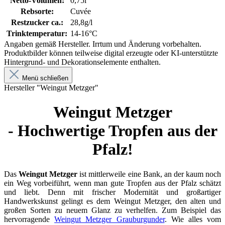
Netto-Volumen:
0,75l
Rebsorte:
Cuvée
Restzucker ca.:
28,8g/l
Trinktemperatur:
14-16°C
Angaben gemäß Hersteller. Irrtum und Änderung vorbehalten.
Produktbilder können teilweise digital erzeugte oder KI-unterstützte
Hintergrund- und Dekorationselemente enthalten.
Menü schließen
Hersteller "Weingut Metzger"
Weingut Metzger
- Hochwertige Tropfen aus der
Pfalz!
Das
Weingut Metzger
ist mittlerweile eine Bank, an der kaum noch
ein Weg vorbeiführt, wenn man gute Tropfen aus der Pfalz schätzt
und liebt. Denn mit frischer Modernität und großartiger
Handwerkskunst gelingt es dem Weingut Metzger, den alten und
großen Sorten zu neuem Glanz zu verhelfen. Zum Beispiel das
hervorragende
Weingut Metzger Grauburgunder
. Wie alles vom