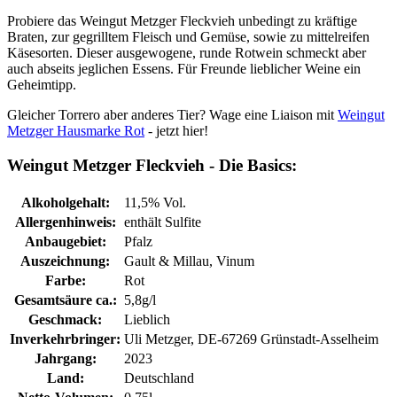
Probiere das Weingut Metzger Fleckvieh unbedingt zu kräftige
Braten, zur gegrilltem Fleisch und Gemüse, sowie zu mittelreifen
Käsesorten. Dieser ausgewogene, runde Rotwein schmeckt aber
auch abseits jeglichen Essens. Für Freunde lieblicher Weine ein
Geheimtipp.
Gleicher Torrero aber anderes Tier? Wage eine Liaison mit
Weingut
Metzger Hausmarke Rot
- jetzt hier!
Weingut Metzger Fleckvieh - Die Basics:
Alkoholgehalt:
11,5% Vol.
Allergenhinweis:
enthält Sulfite
Anbaugebiet:
Pfalz
Auszeichnung:
Gault & Millau
, Vinum
Farbe:
Rot
Gesamtsäure ca.:
5,8g/l
Geschmack:
Lieblich
Inverkehrbringer:
Uli Metzger, DE-67269 Grünstadt-Asselheim
Jahrgang:
2023
Land:
Deutschland