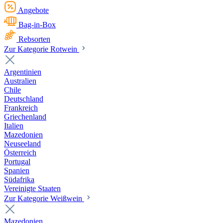
Angebote
Bag-in-Box
Rebsorten
Zur Kategorie Rotwein
Argentinien
Australien
Chile
Deutschland
Frankreich
Griechenland
Italien
Mazedonien
Neuseeland
Österreich
Portugal
Spanien
Südafrika
Vereinigte Staaten
Zur Kategorie Weißwein
Mazedonien