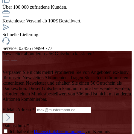
Über 100.000 zufriedene Kunden.
Kostenloser Versand ab 100€ Bestellwert.
Schnelle Lieferung.
Service: 02456 / 9999 777
Newsletter abonnieren - 5€ Gutschein kassieren!
Verpassen Sie nichts mehr! Profitieren Sie von Angeboten exklusiv
für unsere Newsletter-Abonnenten. Tragen Sie sich ein für unseren
kostenlosen Newsletter und erhalten Sie einen 5€ Gutschein als
Dankeschön. Dieser Gutschein kann nur einmal verwendet werden,
erfordert einen Mindestbestellwert von 50€ und ist nicht mit anderen
Aktionen kombinierbar.
E-Mail-Adresse*
Datenschutz *
Ich habe die
Datenschutzbestimmungen
zur Kenntnis