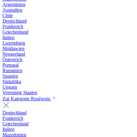
Argentinien
Australien
Chile
Deutschland
Frankreich
Griechenland
Italien
Luxemburg
Moldawien
Neuseeland
Österreich
Portugal
Rumänien
Spanien
Südafrika
Ungarn
Vereinigte Staaten
Zur Kategorie Roséwein
Deutschland
Frankreich
Griechenland
Italien
Mazedonien