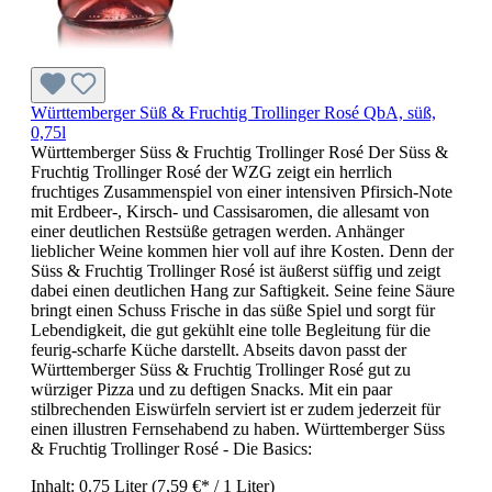
Württemberger Süß & Fruchtig Trollinger Rosé QbA, süß,
0,75l
Württemberger Süss & Fruchtig Trollinger Rosé Der Süss &
Fruchtig Trollinger Rosé der WZG zeigt ein herrlich
fruchtiges Zusammenspiel von einer intensiven Pfirsich-Note
mit Erdbeer-, Kirsch- und Cassisaromen, die allesamt von
einer deutlichen Restsüße getragen werden. Anhänger
lieblicher Weine kommen hier voll auf ihre Kosten. Denn der
Süss & Fruchtig Trollinger Rosé ist äußerst süffig und zeigt
dabei einen deutlichen Hang zur Saftigkeit. Seine feine Säure
bringt einen Schuss Frische in das süße Spiel und sorgt für
Lebendigkeit, die gut gekühlt eine tolle Begleitung für die
feurig-scharfe Küche darstellt. Abseits davon passt der
Württemberger Süss & Fruchtig Trollinger Rosé gut zu
würziger Pizza und zu deftigen Snacks. Mit ein paar
stilbrechenden Eiswürfeln serviert ist er zudem jederzeit für
einen illustren Fernsehabend zu haben. Württemberger Süss
& Fruchtig Trollinger Rosé - Die Basics:
Inhalt:
0.75 Liter
(7,59 €* / 1 Liter)