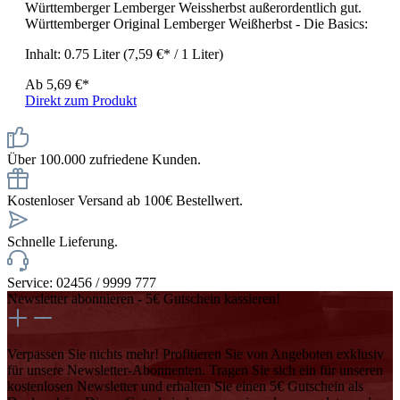
Württemberger Lemberger Weissherbst außerordentlich gut.
Württemberger Original Lemberger Weißherbst - Die Basics:
Inhalt:
0.75 Liter
(7,59 €* / 1 Liter)
Ab
5,69 €*
Direkt zum Produkt
Über 100.000 zufriedene Kunden.
Kostenloser Versand ab 100€ Bestellwert.
Schnelle Lieferung.
Service: 02456 / 9999 777
Newsletter abonnieren - 5€ Gutschein kassieren!
Verpassen Sie nichts mehr! Profitieren Sie von Angeboten exklusiv
für unsere Newsletter-Abonnenten. Tragen Sie sich ein für unseren
kostenlosen Newsletter und erhalten Sie einen 5€ Gutschein als