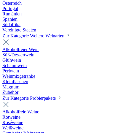
Österreich
Portugal
Rumänien
Spanien
Südafrika
Vereinigte Staaten
Zur Kategorie Weitere Weinarten
Alkoholfreier Wein
Süß-Dessertwein
Glühwein
Schaumwein
Perlwein
Weinmixgetränke
Kleinflaschen
Magnum
Zubehör
Zur Kategorie Probierpakete
Alkoholfreie Weine
Rotweine
Roséweine
Weißweine