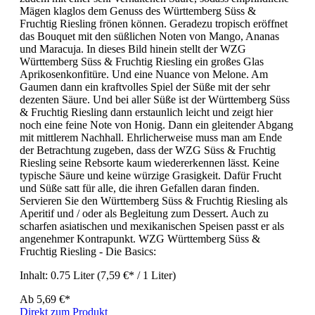
Mägen klaglos dem Genuss des Württemberg Süss &
Fruchtig Riesling frönen können. Geradezu tropisch eröffnet
das Bouquet mit den süßlichen Noten von Mango, Ananas
und Maracuja. In dieses Bild hinein stellt der WZG
Württemberg Süss & Fruchtig Riesling ein großes Glas
Aprikosenkonfitüre. Und eine Nuance von Melone. Am
Gaumen dann ein kraftvolles Spiel der Süße mit der sehr
dezenten Säure. Und bei aller Süße ist der Württemberg Süss
& Fruchtig Riesling dann erstaunlich leicht und zeigt hier
noch eine feine Note von Honig. Dann ein gleitender Abgang
mit mittlerem Nachhall. Ehrlicherweise muss man am Ende
der Betrachtung zugeben, dass der WZG Süss & Fruchtig
Riesling seine Rebsorte kaum wiedererkennen lässt. Keine
typische Säure und keine würzige Grasigkeit. Dafür Frucht
und Süße satt für alle, die ihren Gefallen daran finden.
Servieren Sie den Württemberg Süss & Fruchtig Riesling als
Aperitif und / oder als Begleitung zum Dessert. Auch zu
scharfen asiatischen und mexikanischen Speisen passt er als
angenehmer Kontrapunkt. WZG Württemberg Süss &
Fruchtig Riesling - Die Basics:
Inhalt:
0.75 Liter
(7,59 €* / 1 Liter)
Ab
5,69 €*
Direkt zum Produkt