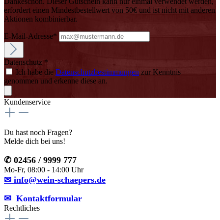
Dankeschön. Dieser Gutschein kann nur einmal verwendet werden,
erfordert einen Mindestbestellwert von 50€ und ist nicht mit anderen
Aktionen kombinierbar.
E-Mail-Adresse*
Datenschutz *
Ich habe die
Datenschutzbestimmungen
zur Kenntnis
genommen und erkenne diese an.
Kundenservice
Du hast noch Fragen?
Melde dich bei uns!
✆ 02456 / 9999 777
Mo-Fr, 08:00 - 14:00 Uhr
✉ info@wein-schaepers.de
✉︎ Kontaktformular
Rechtliches