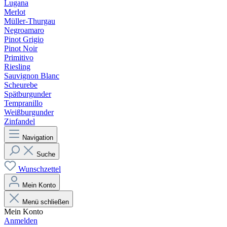
Lugana
Merlot
Müller-Thurgau
Negroamaro
Pinot Grigio
Pinot Noir
Primitivo
Riesling
Sauvignon Blanc
Scheurebe
Spätburgunder
Tempranillo
Weißburgunder
Zinfandel
Navigation
Suche
Wunschzettel
Mein Konto
Menü schließen
Mein Konto
Anmelden