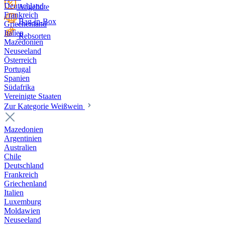
Deutschland
Angebote
Frankreich
Bag-in-Box
Griechenland
Italien
Rebsorten
Mazedonien
Neuseeland
Österreich
Portugal
Spanien
Südafrika
Vereinigte Staaten
Zur Kategorie Weißwein
Mazedonien
Argentinien
Australien
Chile
Deutschland
Frankreich
Griechenland
Italien
Luxemburg
Moldawien
Neuseeland