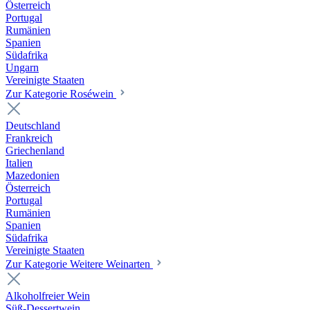
Österreich
Portugal
Rumänien
Spanien
Südafrika
Ungarn
Vereinigte Staaten
Zur Kategorie Roséwein
Deutschland
Frankreich
Griechenland
Italien
Mazedonien
Österreich
Portugal
Rumänien
Spanien
Südafrika
Vereinigte Staaten
Zur Kategorie Weitere Weinarten
Alkoholfreier Wein
Süß-Dessertwein