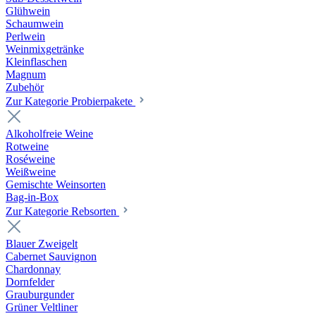
Glühwein
Schaumwein
Perlwein
Weinmixgetränke
Kleinflaschen
Magnum
Zubehör
Zur Kategorie Probierpakete
Alkoholfreie Weine
Rotweine
Roséweine
Weißweine
Gemischte Weinsorten
Bag-in-Box
Zur Kategorie Rebsorten
Blauer Zweigelt
Cabernet Sauvignon
Chardonnay
Dornfelder
Grauburgunder
Grüner Veltliner