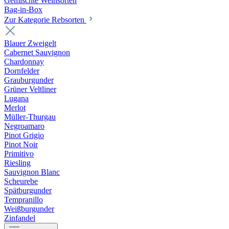
Gemischte Weinsorten
Bag-in-Box
Zur Kategorie Rebsorten
Blauer Zweigelt
Cabernet Sauvignon
Chardonnay
Dornfelder
Grauburgunder
Grüner Veltliner
Lugana
Merlot
Müller-Thurgau
Negroamaro
Pinot Grigio
Pinot Noir
Primitivo
Riesling
Sauvignon Blanc
Scheurebe
Spätburgunder
Tempranillo
Weißburgunder
Zinfandel