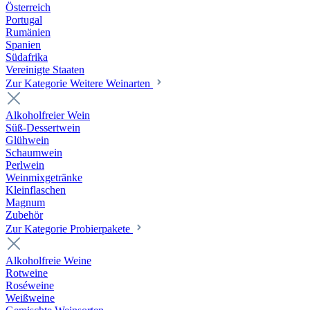
Österreich
Portugal
Rumänien
Spanien
Südafrika
Vereinigte Staaten
Zur Kategorie Weitere Weinarten
Alkoholfreier Wein
Süß-Dessertwein
Glühwein
Schaumwein
Perlwein
Weinmixgetränke
Kleinflaschen
Magnum
Zubehör
Zur Kategorie Probierpakete
Alkoholfreie Weine
Rotweine
Roséweine
Weißweine