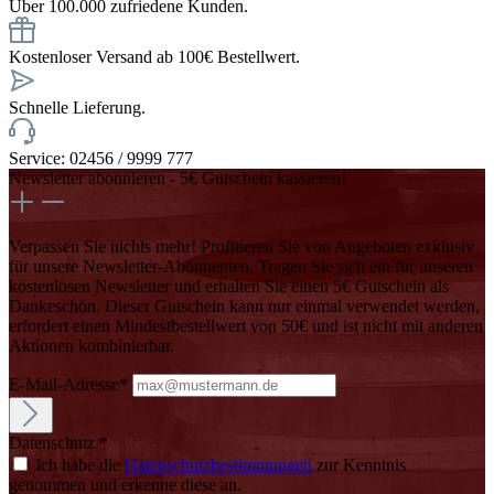
Über 100.000 zufriedene Kunden.
Kostenloser Versand ab 100€ Bestellwert.
Schnelle Lieferung.
Service: 02456 / 9999 777
Newsletter abonnieren - 5€ Gutschein kassieren!
Verpassen Sie nichts mehr! Profitieren Sie von Angeboten exklusiv
für unsere Newsletter-Abonnenten. Tragen Sie sich ein für unseren
kostenlosen Newsletter und erhalten Sie einen 5€ Gutschein als
Dankeschön. Dieser Gutschein kann nur einmal verwendet werden,
erfordert einen Mindestbestellwert von 50€ und ist nicht mit anderen
Aktionen kombinierbar.
E-Mail-Adresse*
Datenschutz *
Ich habe die
Datenschutzbestimmungen
zur Kenntnis
genommen und erkenne diese an.