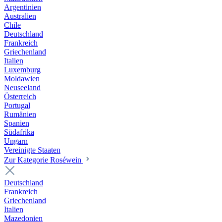
Argentinien
Australien
Chile
Deutschland
Frankreich
Griechenland
Italien
Luxemburg
Moldawien
Neuseeland
Österreich
Portugal
Rumänien
Spanien
Südafrika
Ungarn
Vereinigte Staaten
Zur Kategorie Roséwein
Deutschland
Frankreich
Griechenland
Italien
Mazedonien