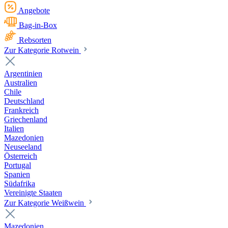
Angebote
Bag-in-Box
Rebsorten
Zur Kategorie Rotwein
Argentinien
Australien
Chile
Deutschland
Frankreich
Griechenland
Italien
Mazedonien
Neuseeland
Österreich
Portugal
Spanien
Südafrika
Vereinigte Staaten
Zur Kategorie Weißwein
Mazedonien