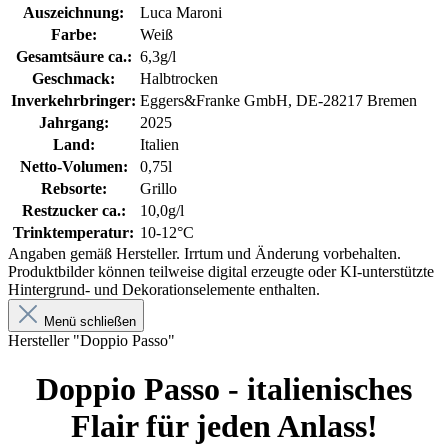
Auszeichnung:
Luca Maroni
Farbe:
Weiß
Gesamtsäure ca.:
6,3g/l
Geschmack:
Halbtrocken
Inverkehrbringer:
Eggers&Franke GmbH, DE-28217 Bremen
Jahrgang:
2025
Land:
Italien
Netto-Volumen:
0,75l
Rebsorte:
Grillo
Restzucker ca.:
10,0g/l
Trinktemperatur:
10-12°C
Angaben gemäß Hersteller. Irrtum und Änderung vorbehalten.
Produktbilder können teilweise digital erzeugte oder KI-unterstützte
Hintergrund- und Dekorationselemente enthalten.
Menü schließen
Hersteller "Doppio Passo"
Doppio Passo - italienisches
Flair für jeden Anlass!