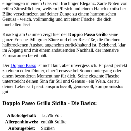
eingefangen in einem Glas voll fruchtiger Eleganz. Zarte Noten von
reifen Zitrusfrüchten, weißem Pfirsich und einem Hauch exotischer
Blüte verschmelzen auf deiner Zunge zu einem harmonischen
Genuss - weich, vollmundig und mit einer Frische, die dich
innehalten lässt.
Knackig am Gaumen zeigt hier der
Doppio Passo Grillo
seine
ganze Frische. Mit guter Säure und einer Restsüße, die für einen
halbtrockenen Ausbau angenehm zurückhaltend ist. Belebend, klar
im Abgang und mit einem andauernden Nachhall, der intensive
Zitrusaromen bereit hält.
Der
Doppio Passo
ist nicht laut, aber unvergesslich. Er passt perfekt
zu einem edlen Dinner, einer Terrasse bei Sonnenuntergang oder
einem besonderen Moment nur für dich. Seine elegante Flasche
unterstreicht deinen Sinn für Stil und Genuss - ein Wein, der zu
deiner Lebensart passt: anspruchsvoll, genussvoll, kompromisslos
gut.
Doppio Passo Grillo Sicilia - Die Basics:
Alkoholgehalt:
12,5% Vol.
Allergenhinweis:
enthält Sulfite
Anbaugebiet:
Sizilien