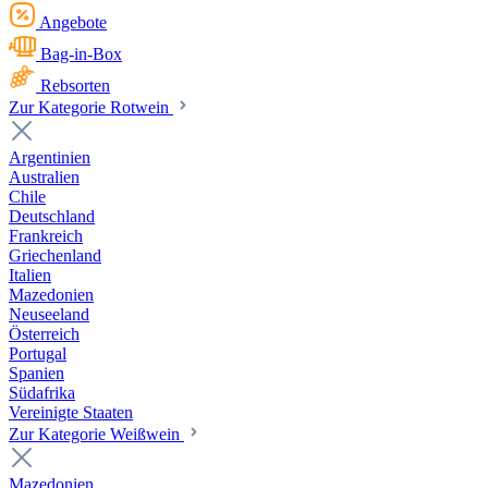
Angebote
Bag-in-Box
Rebsorten
Zur Kategorie Rotwein
Argentinien
Australien
Chile
Deutschland
Frankreich
Griechenland
Italien
Mazedonien
Neuseeland
Österreich
Portugal
Spanien
Südafrika
Vereinigte Staaten
Zur Kategorie Weißwein
Mazedonien