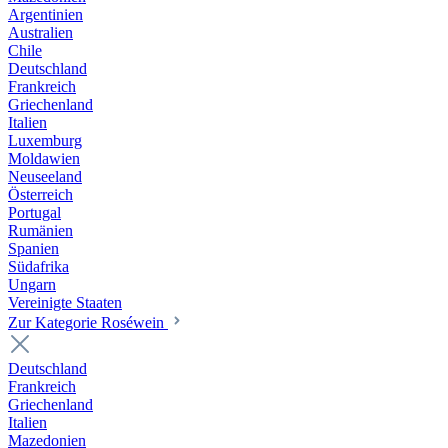
Argentinien
Australien
Chile
Deutschland
Frankreich
Griechenland
Italien
Luxemburg
Moldawien
Neuseeland
Österreich
Portugal
Rumänien
Spanien
Südafrika
Ungarn
Vereinigte Staaten
Zur Kategorie Roséwein
Deutschland
Frankreich
Griechenland
Italien
Mazedonien