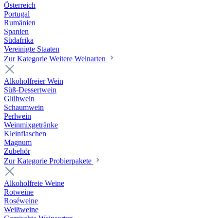
Österreich
Portugal
Rumänien
Spanien
Südafrika
Vereinigte Staaten
Zur Kategorie Weitere Weinarten
Alkoholfreier Wein
Süß-Dessertwein
Glühwein
Schaumwein
Perlwein
Weinmixgetränke
Kleinflaschen
Magnum
Zubehör
Zur Kategorie Probierpakete
Alkoholfreie Weine
Rotweine
Roséweine
Weißweine