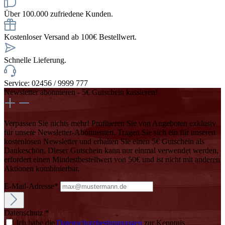
Über 100.000 zufriedene Kunden.
Kostenloser Versand ab 100€ Bestellwert.
Schnelle Lieferung.
Service: 02456 / 9999 777
Newsletter abonnieren - 5€ Gutschein kassieren!
Verpassen Sie nichts mehr! Profitieren Sie von Angeboten exklusiv
für unsere Newsletter-Abonnenten. Tragen Sie sich ein für unseren
kostenlosen Newsletter und erhalten Sie einen 5€ Gutschein als
Dankeschön. Dieser Gutschein kann nur einmal verwendet werden,
erfordert einen Mindestbestellwert von 50€ und ist nicht mit anderen
Aktionen kombinierbar.
E-Mail-Adresse*
Datenschutz *
Ich habe die
Datenschutzbestimmungen
zur Kenntnis