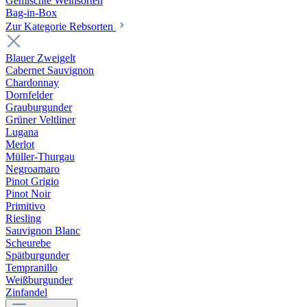
Gemischte Weinsorten
Bag-in-Box
Zur Kategorie Rebsorten
Blauer Zweigelt
Cabernet Sauvignon
Chardonnay
Dornfelder
Grauburgunder
Grüner Veltliner
Lugana
Merlot
Müller-Thurgau
Negroamaro
Pinot Grigio
Pinot Noir
Primitivo
Riesling
Sauvignon Blanc
Scheurebe
Spätburgunder
Tempranillo
Weißburgunder
Zinfandel