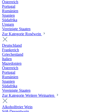
Österreich
Portugal
Rumänien
Spanien
Südafrika
Ungarn
Vereinigte Staaten
Zur Kategorie Roséwein
Deutschland
Frankreich
Griechenland
Italien
Mazedonien
Österreich
Portugal
Rumänien
Spanien
Südafrika
Vereinigte Staaten
Zur Kategorie Weitere Weinarten
Alkoholfreier Wein
Süß-Dessertwein