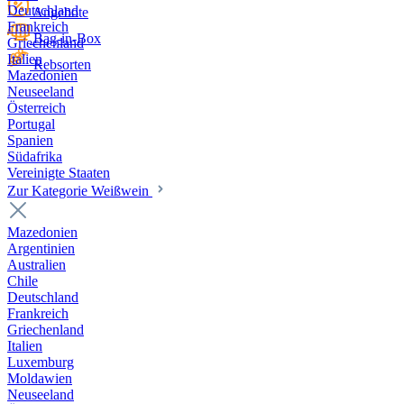
Deutschland
Angebote
Frankreich
Bag-in-Box
Griechenland
Italien
Rebsorten
Mazedonien
Neuseeland
Österreich
Portugal
Spanien
Südafrika
Vereinigte Staaten
Zur Kategorie Weißwein
Mazedonien
Argentinien
Australien
Chile
Deutschland
Frankreich
Griechenland
Italien
Luxemburg
Moldawien
Neuseeland