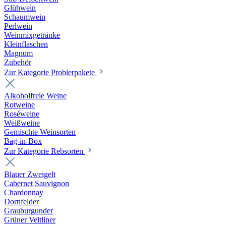
Glühwein
Schaumwein
Perlwein
Weinmixgetränke
Kleinflaschen
Magnum
Zubehör
Zur Kategorie Probierpakete
Alkoholfreie Weine
Rotweine
Roséweine
Weißweine
Gemischte Weinsorten
Bag-in-Box
Zur Kategorie Rebsorten
Blauer Zweigelt
Cabernet Sauvignon
Chardonnay
Dornfelder
Grauburgunder
Grüner Veltliner