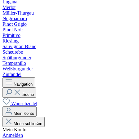
Lugana
Merlot
Müller-Thurgau
Negroamaro
Pinot Grigio
Pinot Noir
Primitivo
Riesling
Sauvignon Blanc
Scheurebe
Spätburgunder
Tempranillo
Weißburgunder
Zinfandel
Navigation
Suche
Wunschzettel
Mein Konto
Menü schließen
Mein Konto
Anmelden