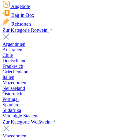
Angebote
Bag-in-Box
Rebsorten
Zur Kategorie Rotwein
Argentinien
Australien
Chile
Deutschland
Frankreich
Griechenland
Italien
Mazedonien
Neuseeland
Österreich
Portugal
Spanien
Südafrika
Vereinigte Staaten
Zur Kategorie Weißwein
Mazedonien