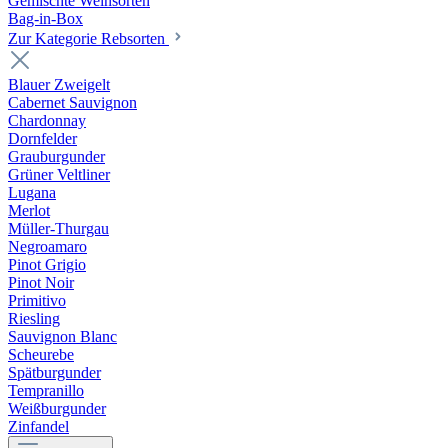
Gemischte Weinsorten
Bag-in-Box
Zur Kategorie Rebsorten
Blauer Zweigelt
Cabernet Sauvignon
Chardonnay
Dornfelder
Grauburgunder
Grüner Veltliner
Lugana
Merlot
Müller-Thurgau
Negroamaro
Pinot Grigio
Pinot Noir
Primitivo
Riesling
Sauvignon Blanc
Scheurebe
Spätburgunder
Tempranillo
Weißburgunder
Zinfandel