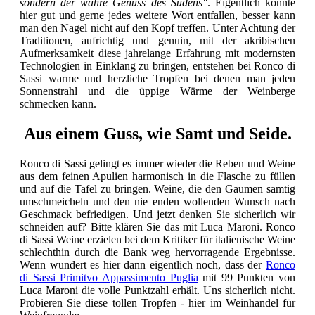
sondern der wahre Genuss des Südens"
. Eigentlich könnte
hier gut und gerne jedes weitere Wort entfallen, besser kann
man den Nagel nicht auf den Kopf treffen. Unter Achtung der
Traditionen, aufrichtig und genuin, mit der akribischen
Aufmerksamkeit diese jahrelange Erfahrung mit modernsten
Technologien in Einklang zu bringen, entstehen bei Ronco di
Sassi warme und herzliche Tropfen bei denen man jeden
Sonnenstrahl und die üppige Wärme der Weinberge
schmecken kann.
Aus einem Guss, wie Samt und Seide.
Ronco di Sassi gelingt es immer wieder die Reben und Weine
aus dem feinen Apulien harmonisch in die Flasche zu füllen
und auf die Tafel zu bringen. Weine, die den Gaumen samtig
umschmeicheln und den nie enden wollenden Wunsch nach
Geschmack befriedigen. Und jetzt denken Sie sicherlich wir
schneiden auf? Bitte klären Sie das mit Luca Maroni. Ronco
di Sassi Weine erzielen bei dem Kritiker für italienische Weine
schlechthin durch die Bank weg hervorragende Ergebnisse.
Wenn wundert es hier dann eigentlich noch, dass der
Ronco
di Sassi Primitvo Appassimento Puglia
mit 99 Punkten von
Luca Maroni die volle Punktzahl erhält. Uns sicherlich nicht.
Probieren Sie diese tollen Tropfen - hier im Weinhandel für