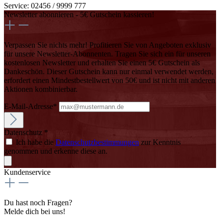
Service: 02456 / 9999 777
Newsletter abonnieren - 5€ Gutschein kassieren!
Verpassen Sie nichts mehr! Profitieren Sie von Angeboten exklusiv
für unsere Newsletter-Abonnenten. Tragen Sie sich ein für unseren
kostenlosen Newsletter und erhalten Sie einen 5€ Gutschein als
Dankeschön. Dieser Gutschein kann nur einmal verwendet werden,
erfordert einen Mindestbestellwert von 50€ und ist nicht mit anderen
Aktionen kombinierbar.
E-Mail-Adresse*
Datenschutz *
Ich habe die
Datenschutzbestimmungen
zur Kenntnis
genommen und erkenne diese an.
Kundenservice
Du hast noch Fragen?
Melde dich bei uns!