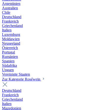
Argentinien
Australien
Chile
Deutschland
Frankreich
Griechenland
Italien
Luxemburg
Moldawien
Neuseeland
Österreich
Portugal
Rumänien
Spanien
Südafrika
Ungarn
Vereinigte Staaten
Zur Kategorie Roséwein
Deutschland
Frankreich
Griechenland
Italien
Mazedonien