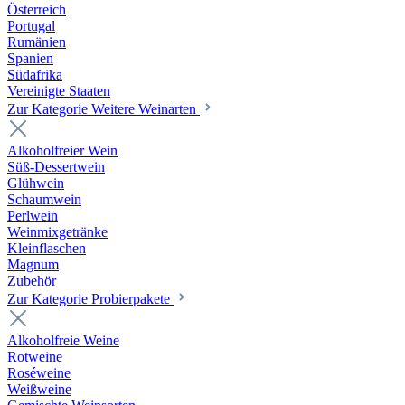
Österreich
Portugal
Rumänien
Spanien
Südafrika
Vereinigte Staaten
Zur Kategorie Weitere Weinarten
Alkoholfreier Wein
Süß-Dessertwein
Glühwein
Schaumwein
Perlwein
Weinmixgetränke
Kleinflaschen
Magnum
Zubehör
Zur Kategorie Probierpakete
Alkoholfreie Weine
Rotweine
Roséweine
Weißweine