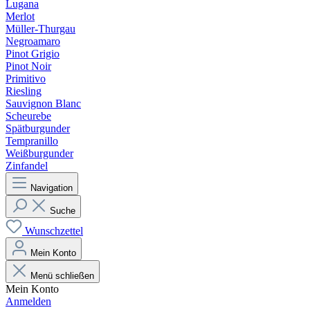
Lugana
Merlot
Müller-Thurgau
Negroamaro
Pinot Grigio
Pinot Noir
Primitivo
Riesling
Sauvignon Blanc
Scheurebe
Spätburgunder
Tempranillo
Weißburgunder
Zinfandel
Navigation
Suche
Wunschzettel
Mein Konto
Menü schließen
Mein Konto
Anmelden