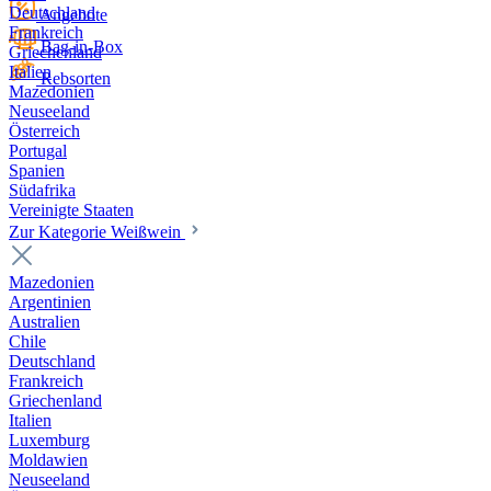
Deutschland
Angebote
Frankreich
Bag-in-Box
Griechenland
Italien
Rebsorten
Mazedonien
Neuseeland
Österreich
Portugal
Spanien
Südafrika
Vereinigte Staaten
Zur Kategorie Weißwein
Mazedonien
Argentinien
Australien
Chile
Deutschland
Frankreich
Griechenland
Italien
Luxemburg
Moldawien
Neuseeland