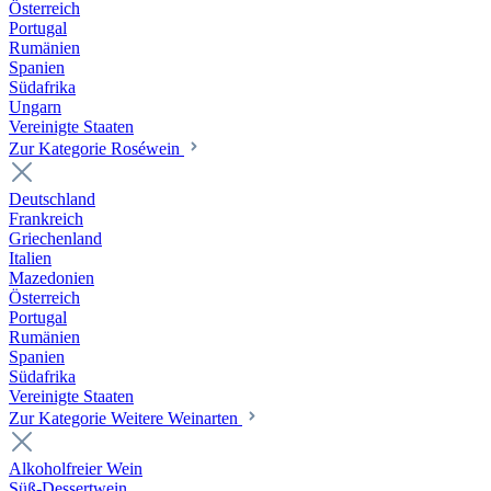
Österreich
Portugal
Rumänien
Spanien
Südafrika
Ungarn
Vereinigte Staaten
Zur Kategorie Roséwein
Deutschland
Frankreich
Griechenland
Italien
Mazedonien
Österreich
Portugal
Rumänien
Spanien
Südafrika
Vereinigte Staaten
Zur Kategorie Weitere Weinarten
Alkoholfreier Wein
Süß-Dessertwein