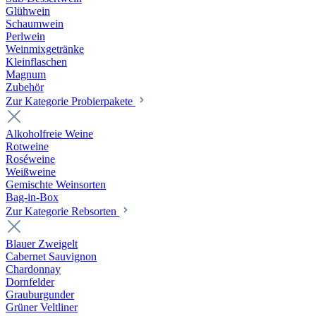
Glühwein
Schaumwein
Perlwein
Weinmixgetränke
Kleinflaschen
Magnum
Zubehör
Zur Kategorie Probierpakete
Alkoholfreie Weine
Rotweine
Roséweine
Weißweine
Gemischte Weinsorten
Bag-in-Box
Zur Kategorie Rebsorten
Blauer Zweigelt
Cabernet Sauvignon
Chardonnay
Dornfelder
Grauburgunder
Grüner Veltliner