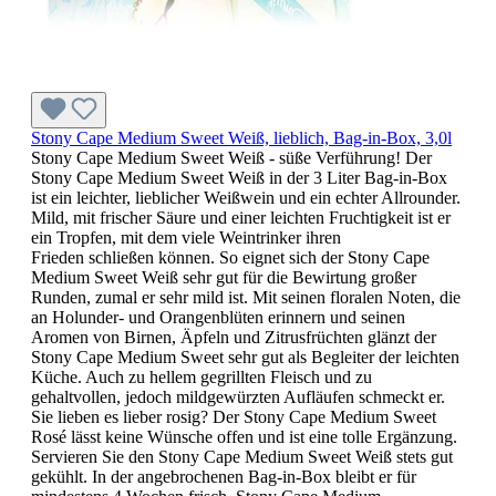
Stony Cape Medium Sweet Weiß, lieblich, Bag-in-Box, 3,0l
Stony Cape Medium Sweet Weiß - süße Verführung! Der
Stony Cape Medium Sweet Weiß in der 3 Liter Bag-in-Box
ist ein leichter, lieblicher Weißwein und ein echter Allrounder.
Mild, mit frischer Säure und einer leichten Fruchtigkeit ist er
ein Tropfen, mit dem viele Weintrinker ihren
Frieden schließen können. So eignet sich der Stony Cape
Medium Sweet Weiß sehr gut für die Bewirtung großer
Runden, zumal er sehr mild ist. Mit seinen floralen Noten, die
an Holunder- und Orangenblüten erinnern und seinen
Aromen von Birnen, Äpfeln und Zitrusfrüchten glänzt der
Stony Cape Medium Sweet sehr gut als Begleiter der leichten
Küche. Auch zu hellem gegrillten Fleisch und zu
gehaltvollen, jedoch mildgewürzten Aufläufen schmeckt er.
Sie lieben es lieber rosig? Der Stony Cape Medium Sweet
Rosé lässt keine Wünsche offen und ist eine tolle Ergänzung.
Servieren Sie den Stony Cape Medium Sweet Weiß stets gut
gekühlt. In der angebrochenen Bag-in-Box bleibt er für