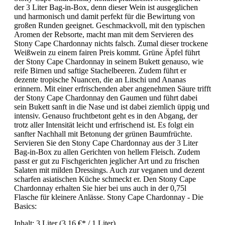
der 3 Liter Bag-in-Box, denn dieser Wein ist ausgeglichen
und harmonisch und damit perfekt für die Bewirtung von
großen Runden geeignet. Geschmackvoll, mit den typischen
Aromen der Rebsorte, macht man mit dem Servieren des
Stony Cape Chardonnay nichts falsch. Zumal dieser trockene
Weißwein zu einem fairen Preis kommt. Grüne Äpfel führt
der Stony Cape Chardonnay in seinem Bukett genauso, wie
reife Birnen und saftige Stachelbeeren. Zudem führt er
dezente tropische Nuancen, die an Litschi und Ananas
erinnern. Mit einer erfrischenden aber angenehmen Säure trifft
der Stony Cape Chardonnay den Gaumen und führt dabei
sein Bukett sanft in die Nase und ist dabei ziemlich üppig und
intensiv. Genauso fruchtbetont geht es in den Abgang, der
trotz aller Intensität leicht und erfrischend ist. Es folgt ein
sanfter Nachhall mit Betonung der grünen Baumfrüchte.
Servieren Sie den Stony Cape Chardonnay aus der 3 Liter
Bag-in-Box zu allen Gerichten von hellem Fleisch. Zudem
passt er gut zu Fischgerichten jeglicher Art und zu frischen
Salaten mit milden Dressings. Auch zur veganen und dezent
scharfen asiatischen Küche schmeckt er. Den Stony Cape
Chardonnay erhalten Sie hier bei uns auch in der 0,75l
Flasche für kleinere Anlässe. Stony Cape Chardonnay - Die
Basics:
Inhalt:
3 Liter
(3,16 €* / 1 Liter)