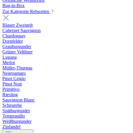
Gemischte Weinsorten
Bag-in-Box
Zur Kategorie Rebsorten
Blauer Zweigelt
Cabernet Sauvignon
Chardonnay
Dornfelder
Grauburgunder
Grüner Veltliner
Lugana
Merlot
Müller-Thurgau
Negroamaro
Pinot Grigio
Pinot Noir
Primitivo
Riesling
Sauvignon Blanc
Scheurebe
Spätburgunder
Tempranillo
Weißburgunder
Zinfandel