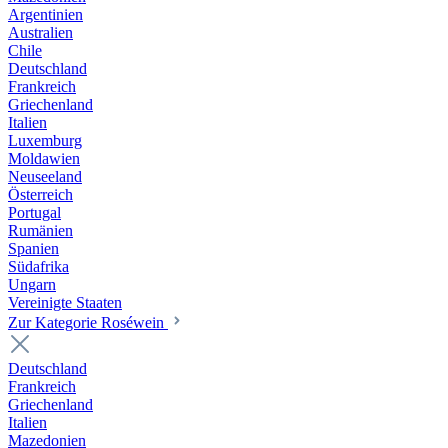
Argentinien
Australien
Chile
Deutschland
Frankreich
Griechenland
Italien
Luxemburg
Moldawien
Neuseeland
Österreich
Portugal
Rumänien
Spanien
Südafrika
Ungarn
Vereinigte Staaten
Zur Kategorie Roséwein
Deutschland
Frankreich
Griechenland
Italien
Mazedonien