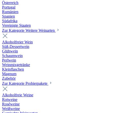
Österreich
Portugal
Rumänien
Spanien
Südafrika
Vereinigte Staaten
Zur Kategorie Weitere Weinarten
Alkoholfreier Wein
Süß-Dessertwein
Glühwein
Schaumwein
Perlwein
Weinmixgetränke
Kleinflaschen
Magnum
Zubehör
Zur Kategorie Probierpakete
Alkoholfreie Weine
Rotweine
Roséweine
Weißweine