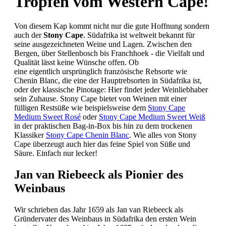
Tropfen vom Western Cape!
Von diesem Kap kommt nicht nur die gute Hoffnung sondern
auch der
Stony Cape
. Südafrika ist weltweit bekannt für
seine ausgezeichneten Weine und Lagen. Zwischen den
Bergen, über Stellenbosch bis Franchhoek - die Vielfalt und
Qualität lässt keine Wünsche offen. Ob
eine eigentlich ursprünglich französische Rebsorte wie
Chenin Blanc, die eine der Hauptrebsorten in Südafrika ist,
oder der klassische Pinotage: Hier findet jeder Weinliebhaber
sein Zuhause. Stony Cape bietet von Weinen mit einer
fülligen Restsüße wie beispielsweise dem
Stony Cape
Medium Sweet Rosé
oder
Stony Cape Medium Sweet Weiß
in der praktischen Bag-in-Box bis hin zu dem trockenen
Klassiker
Stony Cape Chenin Blanc
. Wie alles von Stony
Cape überzeugt auch hier das feine Spiel von Süße und
Säure. Einfach nur lecker!
Jan van Riebeeck als Pionier des
Weinbaus
Wir schrieben das Jahr 1659 als Jan van Riebeeck als
Gründervater des Weinbaus in Südafrika den ersten Wein