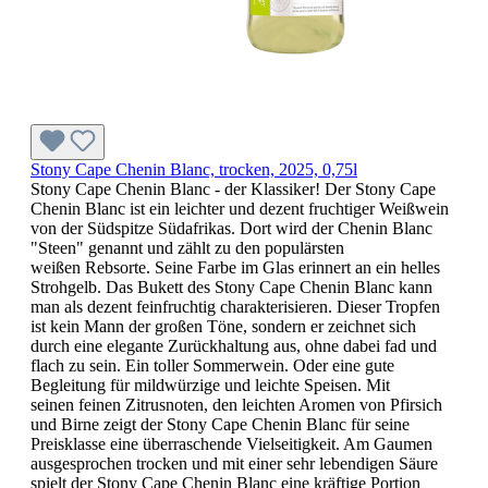
Stony Cape Chenin Blanc, trocken, 2025, 0,75l
Stony Cape Chenin Blanc - der Klassiker! Der Stony Cape
Chenin Blanc ist ein leichter und dezent fruchtiger Weißwein
von der Südspitze Südafrikas. Dort wird der Chenin Blanc
"Steen" genannt und zählt zu den populärsten
weißen Rebsorte. Seine Farbe im Glas erinnert an ein helles
Strohgelb. Das Bukett des Stony Cape Chenin Blanc kann
man als dezent feinfruchtig charakterisieren. Dieser Tropfen
ist kein Mann der großen Töne, sondern er zeichnet sich
durch eine elegante Zurückhaltung aus, ohne dabei fad und
flach zu sein. Ein toller Sommerwein. Oder eine gute
Begleitung für mildwürzige und leichte Speisen. Mit
seinen feinen Zitrusnoten, den leichten Aromen von Pfirsich
und Birne zeigt der Stony Cape Chenin Blanc für seine
Preisklasse eine überraschende Vielseitigkeit. Am Gaumen
ausgesprochen trocken und mit einer sehr lebendigen Säure
spielt der Stony Cape Chenin Blanc eine kräftige Portion