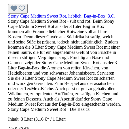
Stony Cape Medium Sweet Rot, lieblich, Bag-in-Box, 3,0l
Stony Cape Medium Sweet Rot - süß und rot! Beim Stony
Cape Medium Sweet Rot aus der 3 Liter Bag-in-Box
kommen alle Freunde lieblicher Rotweine voll auf ihre
Kosten. Denn dieser Cuvée aus Südafrika ist saftig, weich
und seine Süße ist präsent, jedoch nicht aufdringlich. Zudem
kommen die 3 Liter Stony Cape Medium Sweet Rot mit einer
feinen Säure, die für ein angenehmes Gefühl von Frische in
diesem süffigen Vergnügen sorgt. Fruchtig an Nase und
Gaumen zeigt der Stony Cape Medium Sweet Rot aus der 3
Liter Bag-in-Box die Aromen von reifen Kirschen, von
Heidelbeeren und von schwarzer Johannisbeere. Servieren
Sie die 3 Liter Stony Cape Medium Sweet Rot zu scharfen
und würzigen Gerichten. Zum Beispiel aus der asiatischen
oder der TexMex-Küche. Auch passt er gut zu gehaltvollen
Wildbraten, zu opulenten Aufläufen, zu saftigen Kuchen und
zu feinen Desserts. Auch als Aperitif darf der Stony Cape
Medium Sweet Rot aus der Bag-in-Box eingeschenkt werden.
Stony Cape Medium Sweet Rot - Die Basics:
Inhalt:
3 Liter
(3,16 €* / 1 Liter)
Ab
9,49 €*