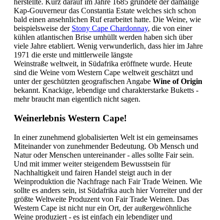
herstellte. Kurz darauf im Jahre 1685 gründete der damalige
Kap-Gouverneur das Constantia Estate welches sich schon
bald einen ansehnlichen Ruf erarbeitet hatte. Die Weine, wie
beispielsweise der
Stony Cape Chardonnay
, die von einer
kühlen atlantischen Brise umhüllt werden haben sich über
viele Jahre etabliert. Wenig verwunderlich, dass hier im Jahre
1971 die erste und mittlerweile längste
Weinstraße weltweit, in Südafrika eröffnete wurde. Heute
sind die Weine vom Western Cape weltweit geschätzt und
unter der geschützten geografischen Angabe
Wine of Origin
bekannt. Knackige, lebendige und charakterstarke Buketts -
mehr braucht man eigentlich nicht sagen.
Weinerlebnis Western Cape!
In einer zunehmend globalisierten Welt ist ein gemeinsames
Miteinander von zunehmender Bedeutung. Ob Mensch und
Natur oder Menschen untereinander - alles sollte Fair sein.
Und mit immer weiter steigendem Bewusstsein für
Nachhaltigkeit und fairen Handel steigt auch in der
Weinproduktion die Nachfrage nach Fair Trade Weinen. Wie
sollte es anders sein, ist Südafrika auch hier Vorreiter und der
größte Weltweite Produzent von Fair Trade Weinen. Das
Western Cape ist nicht nur ein Ort, der außergewöhnliche
Weine produziert - es ist einfach ein lebendiger und