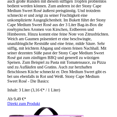
auch große Runden mit diesem süffigen Tropfen problemlos
bedient werden können. Zum anderen ist der Stony Cape
Medium Sweet Rosé äußerst preisgünstig. Und trotzdem
schmeckt er und zeigt zu seiner Fruchtigkeit eine
unkomplizierte Ausgeglichenheit. Im Bukett führt der Stony
Cape Medium Sweet Rosé aus der 3 Liter Bag-in-Box die
rosétypischen Aromen von Kirschen, Erdbeeren und
Himbeeren. Hinzu kommt eine feine Note von Zitrusfrüchten.
Weich am Gaumen präsentiert er eine beschwingte,
unaufdringliche Restsüße und eine feine, milde Säure. Sehr
süffig, mit leichtem Abgang und einem feinen Nachhall. Mit
seiner dezenten Süße passt der Stony Cape Medium Sweet
Rosé gut zum zünftigen BBQ und generell zu würzigen
Speisen. Zum Beispiel zu Pasta mit Tomatensauce, zu Pizza
und zu Aufläufen und Gratins. Auch zur herzhaften
fleischlosen Küche schmeckt er. Den Medium Sweet gibt es
bei uns ebenfalls in Rot und Weiß. Stony Cape Medium
Sweet Rosé - Die Basics:
Inhalt:
3 Liter
(3,16 €* / 1 Liter)
Ab
9,49 €*
Direkt zum Produkt