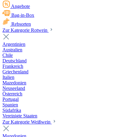
Angebote
Bag-in-Box
Rebsorten
Zur Kategorie Rotwein
Argentinien
Australien
Chile
Deutschland
Frankreich
Griechenland
Italien
Mazedonien
Neuseeland
Österreich
Portugal
Spanien
Südafrika
Vereinigte Staaten
Zur Kategorie Weißwein
Mazedonien