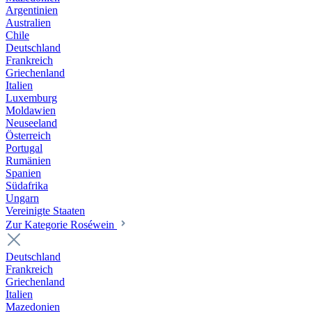
Argentinien
Australien
Chile
Deutschland
Frankreich
Griechenland
Italien
Luxemburg
Moldawien
Neuseeland
Österreich
Portugal
Rumänien
Spanien
Südafrika
Ungarn
Vereinigte Staaten
Zur Kategorie Roséwein
Deutschland
Frankreich
Griechenland
Italien
Mazedonien