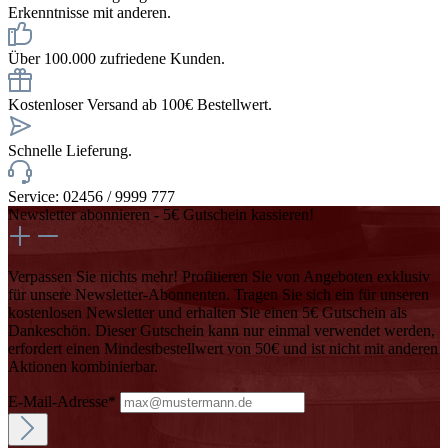
Erkenntnisse mit anderen.
Über 100.000 zufriedene Kunden.
Kostenloser Versand ab 100€ Bestellwert.
Schnelle Lieferung.
Service: 02456 / 9999 777
Newsletter abonnieren - 5€ Gutschein kassieren!
Verpassen Sie nichts mehr! Profitieren Sie von Angeboten exklusiv
für unsere Newsletter-Abonnenten. Tragen Sie sich ein für unseren
kostenlosen Newsletter und erhalten Sie einen 5€ Gutschein als
Dankeschön. Dieser Gutschein kann nur einmal verwendet werden,
erfordert einen Mindestbestellwert von 50€ und ist nicht mit anderen
Aktionen kombinierbar.
E-Mail-Adresse*