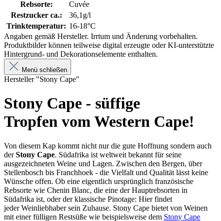
Rebsorte:
Cuvée
Restzucker ca.:
36,1g/l
Trinktemperatur:
16-18°C
Angaben gemäß Hersteller. Irrtum und Änderung vorbehalten.
Produktbilder können teilweise digital erzeugte oder KI-unterstützte
Hintergrund- und Dekorationselemente enthalten.
Menü schließen
Hersteller "Stony Cape"
Stony Cape - süffige
Tropfen vom Western Cape!
Von diesem Kap kommt nicht nur die gute Hoffnung sondern auch
der
Stony Cape
. Südafrika ist weltweit bekannt für seine
ausgezeichneten Weine und Lagen. Zwischen den Bergen, über
Stellenbosch bis Franchhoek - die Vielfalt und Qualität lässt keine
Wünsche offen. Ob eine eigentlich ursprünglich französische
Rebsorte wie Chenin Blanc, die eine der Hauptrebsorten in
Südafrika ist, oder der klassische Pinotage: Hier findet
jeder Weinliebhaber sein Zuhause. Stony Cape bietet von Weinen
mit einer fülligen Restsüße wie beispielsweise dem
Stony Cape