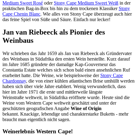
Medium Sweet Rosé
oder
Stony Cape Medium Sweet Weiß
in der
praktischen Bag-in-Box bis hin zu dem trockenen Klassiker
Stony
Cape Chenin Blanc
. Wie alles von Stony Cape überzeugt auch hier
das feine Spiel von Süße und Säure. Einfach nur lecker!
Jan van Riebeeck als Pionier des
Weinbaus
Wir schrieben das Jahr 1659 als Jan van Riebeeck als Gründervater
des Weinbaus in Südafrika den ersten Wein herstellte. Kurz darauf
im Jahre 1685 gründete der damalige Kap-Gouverneur das
Constantia Estate welches sich schon bald einen ansehnlichen Ruf
erarbeitet hatte. Die Weine, wie beispielsweise der
Stony Cape
Chardonnay
, die von einer kühlen atlantischen Brise umhüllt werden
haben sich über viele Jahre etabliert. Wenig verwunderlich, dass
hier im Jahre 1971 die erste und mittlerweile längste
Weinstraße weltweit, in Südafrika eröffnete wurde. Heute sind die
Weine vom Western Cape weltweit geschätzt und unter der
geschützten geografischen Angabe
Wine of Origin
bekannt. Knackige, lebendige und charakterstarke Buketts - mehr
braucht man eigentlich nicht sagen.
Weinerlebnis Western Cape!