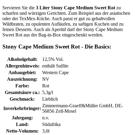
Servieren Sie die
3 Liter Stony Cape Medium Sweet Rot
zu
scharfen und würzigen Gerichten. Zum Beispiel aus der asiatischen
oder der TexMex-Küche. Auch passt er gut zu gehaltvollen
Wildbraten, zu opulenten Aufläufen, zu saftigen Kuchen und zu
feinen Desserts. Auch als Aperitif darf der Stony Cape Medium
Sweet Rot aus der Bag-in-Box eingeschenkt werden.
Stony Cape Medium Sweet Rot - Die Basics:
Alkoholgehalt:
12,5% Vol.
Allergenhinweis:
enthält Sulfite
Anbaugebiet:
Western Cape
Auszeichnung:
NV
Farbe:
Rot
Gesamtsäure ca.:
5,3g/l
Geschmack:
Lieblich
Zimmermann-Graeff&Müller GmbH, DE-
Inverkehrbringer:
56856 Zell-Mosel
Jahrgang:
n.v.
Land:
Südafrika
Netto-Volumen:
3,0l