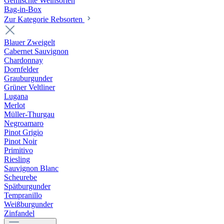
Gemischte Weinsorten
Bag-in-Box
Zur Kategorie Rebsorten
Blauer Zweigelt
Cabernet Sauvignon
Chardonnay
Dornfelder
Grauburgunder
Grüner Veltliner
Lugana
Merlot
Müller-Thurgau
Negroamaro
Pinot Grigio
Pinot Noir
Primitivo
Riesling
Sauvignon Blanc
Scheurebe
Spätburgunder
Tempranillo
Weißburgunder
Zinfandel