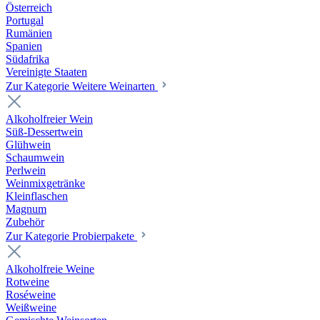
Österreich
Portugal
Rumänien
Spanien
Südafrika
Vereinigte Staaten
Zur Kategorie Weitere Weinarten
Alkoholfreier Wein
Süß-Dessertwein
Glühwein
Schaumwein
Perlwein
Weinmixgetränke
Kleinflaschen
Magnum
Zubehör
Zur Kategorie Probierpakete
Alkoholfreie Weine
Rotweine
Roséweine
Weißweine