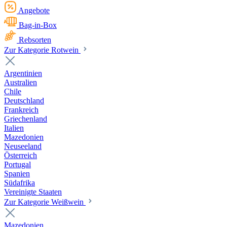
Angebote
Bag-in-Box
Rebsorten
Zur Kategorie Rotwein
Argentinien
Australien
Chile
Deutschland
Frankreich
Griechenland
Italien
Mazedonien
Neuseeland
Österreich
Portugal
Spanien
Südafrika
Vereinigte Staaten
Zur Kategorie Weißwein
Mazedonien